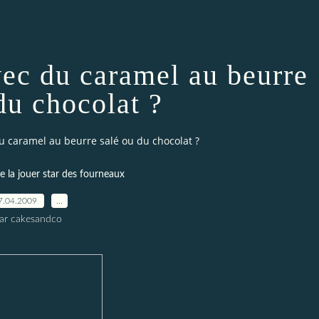
vec du caramel au beurre
du chocolat ?
du caramel au beurre salé ou du chocolat ?
e la jouer star des fourneaux
7.04.2009
…
ar cakesandco