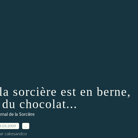
a sorcière est en berne,
t du chocolat...
urnal de la Sorcière
8.03.2009
…
ar cakesandco