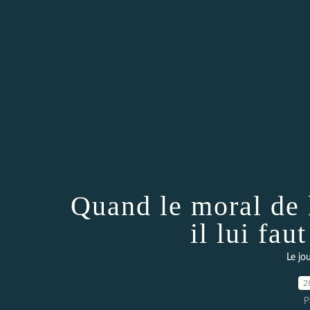
Quand le moral de l
il lui fau
Le jo
2
P