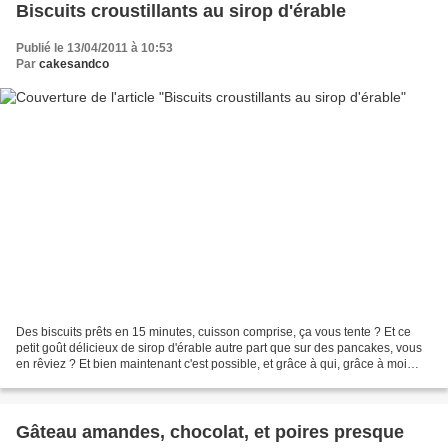
Biscuits croustillants au sirop d'érable
Publié le 13/04/2011 à 10:53
Par
cakesandco
Des biscuits prêts en 15 minutes, cuisson comprise, ça vous tente ? Et ce
petit goût délicieux de sirop d'érable autre part que sur des pancakes, vous
en rêviez ? Et bien maintenant c'est possible, et grâce à qui, grâce à moi
bien sûr ! Pour 30 petits...
Gâteau amandes, chocolat, et poires presque