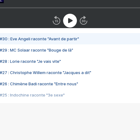
#30 : Eve Angeli raconte "Avant de partir"
#29 : MC Solaar raconte "Bouge de là"
28 : Lorie raconte "Je vais vite"
#27 : Christophe Willem raconte "Jacques a dit"
#26 : Chimène Badi raconte "Entre nous"
#25 : Indochine raconte "3e sexe"
#24 : Zaho raconte "C'est chelou"
#23 : Patrick Bruel raconte "Au café des délices"
#22 : Kyo raconte "Le chemin"