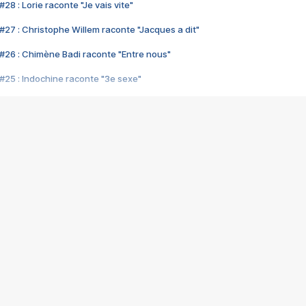
28 : Lorie raconte "Je vais vite"
#27 : Christophe Willem raconte "Jacques a dit"
#26 : Chimène Badi raconte "Entre nous"
#25 : Indochine raconte "3e sexe"
#24 : Zaho raconte "C'est chelou"
#23 : Patrick Bruel raconte "Au café des délices"
#22 : Kyo raconte "Le chemin"
#21 : Nolwenn Leroy raconte "Cassé"
#20 : Patrick Hernandez raconte "Born to be alive"
#19 : Lorie raconte "Près de moi"
#18 : Michael Jones raconte "A nos actes manqués" (avec Jean-Jacque
#17 : Khaled raconte "Aïcha"
#16 : Corneille raconte "Parce qu'on vient de loin"