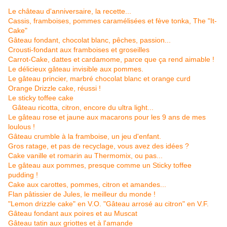
Le château d'anniversaire, la recette...
Cassis, framboises, pommes caramélisées et fève tonka, The "It-
Cake"
Gâteau fondant, chocolat blanc, pêches, passion...
Crousti-fondant aux framboises et groseilles
Carrot-Cake, dattes et cardamome, parce que ça rend aimable !
Le délicieux gâteau invisible aux pommes.
Le gâteau princier, marbré chocolat blanc et orange curd
Orange Drizzle cake, réussi !
Le sticky toffee cake
Gâteau ricotta, citron, encore du ultra light...
Le gâteau rose et jaune aux macarons pour les 9 ans de mes
loulous !
Gâteau crumble à la framboise, un jeu d'enfant.
Gros ratage, et pas de recyclage, vous avez des idées ?
Cake vanille et romarin au Thermomix, ou pas...
Le gâteau aux pommes, presque comme un Sticky toffee
pudding !
Cake aux carottes, pommes, citron et amandes...
Flan pâtissier de Jules, le meilleur du monde !
"Lemon drizzle cake" en V.O. "Gâteau arrosé au citron" en V.F.
Gâteau fondant aux poires et au Muscat
Gâteau tatin aux griottes et à l'amande