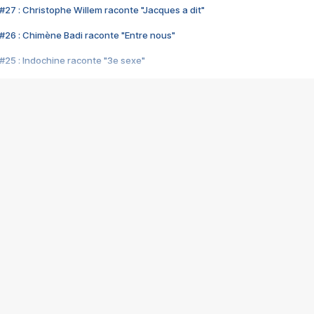
#27 : Christophe Willem raconte "Jacques a dit"
#26 : Chimène Badi raconte "Entre nous"
#25 : Indochine raconte "3e sexe"
#24 : Zaho raconte "C'est chelou"
#23 : Patrick Bruel raconte "Au café des délices"
#22 : Kyo raconte "Le chemin"
#21 : Nolwenn Leroy raconte "Cassé"
#20 : Patrick Hernandez raconte "Born to be alive"
#19 : Lorie raconte "Près de moi"
#18 : Michael Jones raconte "A nos actes manqués" (avec Jean-Jacque
#17 : Khaled raconte "Aïcha"
#16 : Corneille raconte "Parce qu'on vient de loin"
#15 : Indochine raconte "L'aventurier"