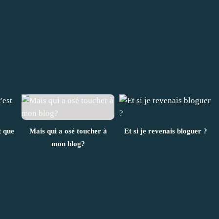
t que
Mais qui a osé toucher à
Et si je revenais bloguer ?
mon blog?