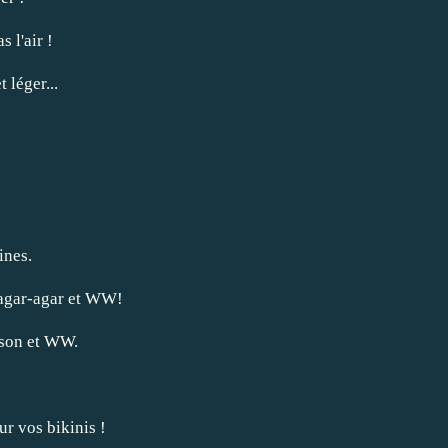
s l'air !
 léger...
ines.
'agar-agar et WW!
sson et WW.
ur vos bikinis !