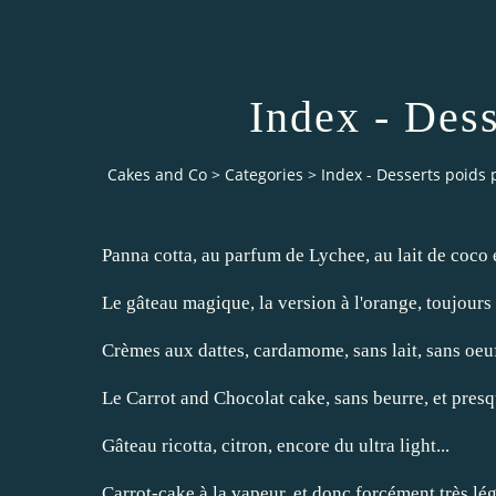
Index - Des
Cakes and Co
>
Categories
>
Index - Desserts poids
Panna cotta, au parfum de Lychee, au lait de coco e
Le gâteau magique, la version à l'orange, toujou
Crèmes aux dattes, cardamome, sans lait, sans oeuf
Le Carrot and Chocolat cake, sans beurre, et presq
Gâteau ricotta, citron, encore du ultra light...
Carrot-cake à la vapeur, et donc forcément très lég