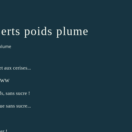
serts poids plume
 plume
t aux cerises...
rs WW
s, sans sucre !
ue sans sucre...
er !