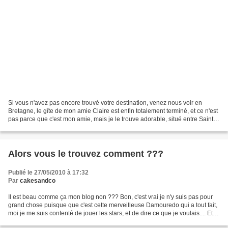
Si vous n'avez pas encore trouvé votre destination, venez nous voir en
Bretagne, le gîte de mon amie Claire est enfin totalement terminé, et ce n'est
pas parce que c'est mon amie, mais je le trouve adorable, situé entre Saint
Malo et Dinan, c'est simple,...
Alors vous le trouvez comment ???
Publié le 27/05/2010 à 17:32
Par
cakesandco
Il est beau comme ça mon blog non ??? Bon, c'est vrai je n'y suis pas pour
grand chose puisque que c'est cette merveilleuse Damouredo qui a tout fait,
moi je me suis contenté de jouer les stars, et de dire ce que je voulais.... Et
ce n'est pas fini, très...