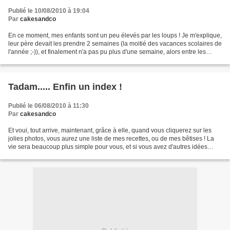
Publié le 10/08/2010 à 19:04
Par
cakesandco
En ce moment, mes enfants sont un peu élevés par les loups ! Je m'explique,
leur père devait les prendre 2 semaines (la moitié des vacances scolaires de
l'année ;-)), et finalement n'a pas pu plus d'une semaine, alors entre les
bonnes copines, une activité...
Tadam..... Enfin un index !
Publié le 06/08/2010 à 11:30
Par
cakesandco
Et voui, tout arrive, maintenant, grâce à elle, quand vous cliquerez sur les
jolies photos, vous aurez une liste de mes recettes, ou de mes bêtises ! La
vie sera beaucoup plus simple pour vous, et si vous avez d'autres idées
(mais des simples) n'hésitez...