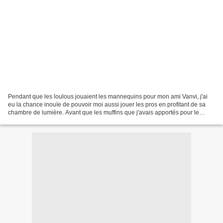
Pendant que les loulous jouaient les mannequins pour mon ami Vanvi, j'ai
eu la chance inouïe de pouvoir moi aussi jouer les pros en profitant de sa
chambre de lumière. Avant que les muffins que j'avais apportés pour le
goûter ne soient dévorés, j'ai shooté...