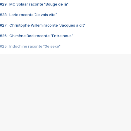
#29 : MC Solaar raconte "Bouge de là"
28 : Lorie raconte "Je vais vite"
#27 : Christophe Willem raconte "Jacques a dit"
#26 : Chimène Badi raconte "Entre nous"
#25 : Indochine raconte "3e sexe"
#24 : Zaho raconte "C'est chelou"
#23 : Patrick Bruel raconte "Au café des délices"
#22 : Kyo raconte "Le chemin"
#21 : Nolwenn Leroy raconte "Cassé"
#20 : Patrick Hernandez raconte "Born to be alive"
#19 : Lorie raconte "Près de moi"
#18 : Michael Jones raconte "A nos actes manqués" (avec Jean-Jacque
#17 : Khaled raconte "Aïcha"