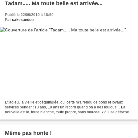
Tadam..... Ma toute belle est arrivée...
Publié le 22/09/2010 à 18:50
Par
cakesandco
Et adieu, la vieille et déguinglée, qui certe m'a rendu de bons et loyaux
services pendant 10 ans, 10 ans un record quand on a des loulous.... La
nouvelle est là, toute blanche, toute propre, sans morceaux qui se détachent,
si silencieuse, presque Zen,...
Même pas honte !