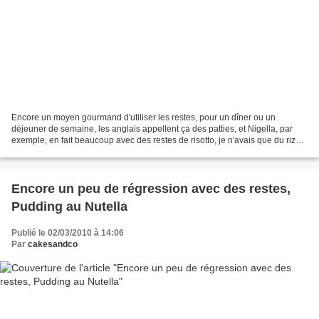
Encore un moyen gourmand d'utiliser les restes, pour un dîner ou un
déjeuner de semaine, les anglais appellent ça des patties, et Nigella, par
exemple, en fait beaucoup avec des restes de risotto, je n'avais que du riz
nature (déjà cuit), mais en trichant...
Encore un peu de régression avec des restes,
Pudding au Nutella
Publié le 02/03/2010 à 14:06
Par
cakesandco