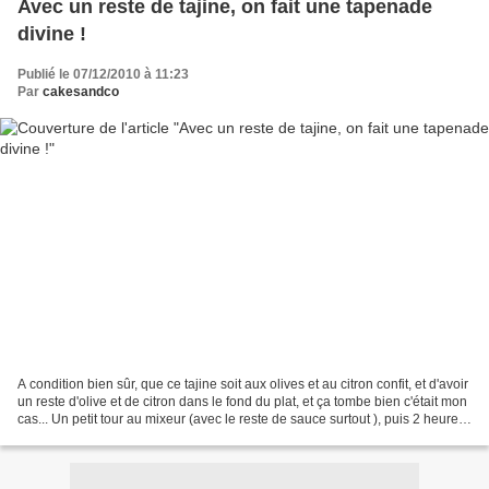
Avec un reste de tajine, on fait une tapenade
divine !
Publié le 07/12/2010 à 11:23
Par
cakesandco
A condition bien sûr, que ce tajine soit aux olives et au citron confit, et d'avoir
un reste d'olive et de citron dans le fond du plat, et ça tombe bien c'était mon
cas... Un petit tour au mixeur (avec le reste de sauce surtout ), puis 2 heures
minimum...