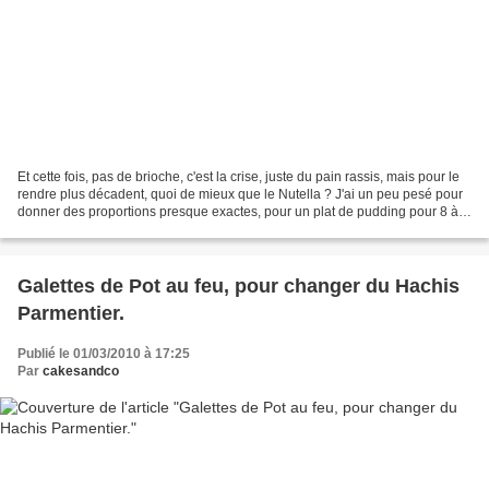
Et cette fois, pas de brioche, c'est la crise, juste du pain rassis, mais pour le
rendre plus décadent, quoi de mieux que le Nutella ? J'ai un peu pesé pour
donner des proportions presque exactes, pour un plat de pudding pour 8 à 8
personnes, j'ai utilisé...
Galettes de Pot au feu, pour changer du Hachis
Parmentier.
Publié le 01/03/2010 à 17:25
Par
cakesandco