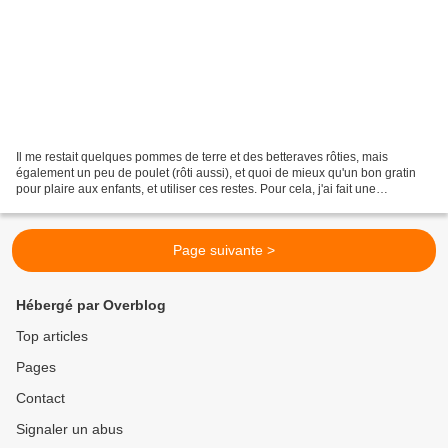
Il me restait quelques pommes de terre et des betteraves rôties, mais
également un peu de poulet (rôti aussi), et quoi de mieux qu'un bon gratin
pour plaire aux enfants, et utiliser ces restes. Pour cela, j'ai fait une
béchamel à ma façon (1 quart de...
Page suivante >
Hébergé par Overblog
Top articles
Pages
Contact
Signaler un abus