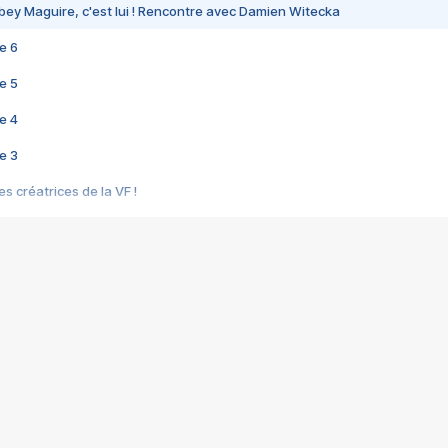
bey Maguire, c'est lui ! Rencontre avec Damien Witecka
e 6
e 5
e 4
e 3
s créatrices de la VF !
e 2
e 1
e Mektoub My Love arrive enfin ! Rencontre avec Shaïn Boumedine et Sal
i : après Toni en famille
elle réalise le bouleversant Dites lui que je l'aime
ais ! Rencontre autour de Vie privée de Rebecca Zlotowski
 de Marguerite, Grave... Rencontre avec Ella Rumpf