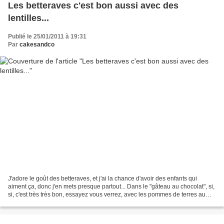
Les betteraves c'est bon aussi avec des
lentilles...
Publié le 25/01/2011 à 19:31
Par
cakesandco
J'adore le goût des betteraves, et j'ai la chance d'avoir des enfants qui
aiment ça, donc j'en mets presque partout... Dans le "gâteau au chocolat", si,
si, c'est très très bon, essayez vous verrez, avec les pommes de terres au
four, dans la purée, et...