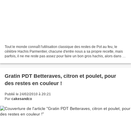
Tout le monde connaît l'utilisation classique des restes de Pot au feu, le
célèbre Hachis Parmentier, chacune d'entre nous a sa propre recette, mais
parfois, il ne me reste pas assez pour faire un bon gros hachis, alors dans ce
cas, je fais des galettes....
Gratin PDT Betteraves, citron et poulet, pour
des restes en couleur !
Publié le 24/02/2010 à 20:21
Par
cakesandco