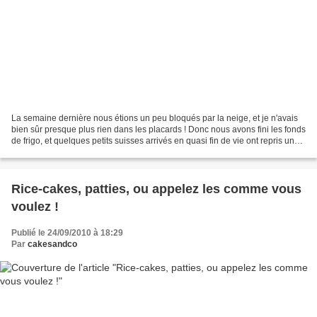
La semaine dernière nous étions un peu bloqués par la neige, et je n'avais
bien sûr presque plus rien dans les placards ! Donc nous avons fini les fonds
de frigo, et quelques petits suisses arrivés en quasi fin de vie ont repris une
seconde jeunesse,...
Rice-cakes, patties, ou appelez les comme vous
voulez !
Publié le 24/09/2010 à 18:29
Par
cakesandco