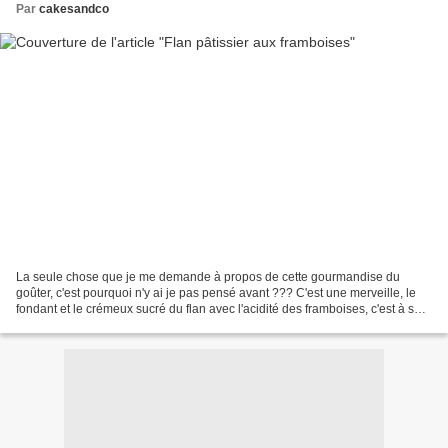
Par
cakesandco
La seule chose que je me demande à propos de cette gourmandise du
goûter, c'est pourquoi n'y ai je pas pensé avant ??? C'est une merveille, le
fondant et le crémeux sucré du flan avec l'acidité des framboises, c'est à se
damner... Pour la recette, vous...