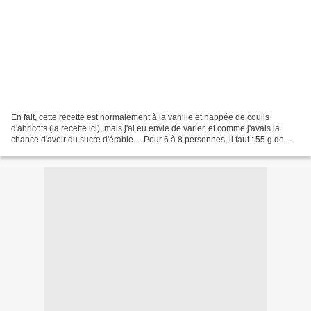
En fait, cette recette est normalement à la vanille et nappée de coulis
d'abricots (la recette ici), mais j'ai eu envie de varier, et comme j'avais la
chance d'avoir du sucre d'érable.... Pour 6 à 8 personnes, il faut : 55 g de
beurre très mou que vous...