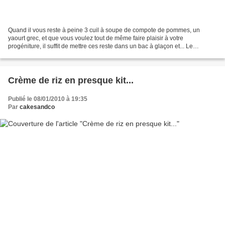
Quand il vous reste à peine 3 cuil à soupe de compote de pommes, un
yaourt grec, et que vous voulez tout de même faire plaisir à votre
progéniture, il suffit de mettre ces reste dans un bac à glaçon et... Le
lendemain midi vous mettez ces glaçons dans...
Crème de riz en presque kit...
Publié le 08/01/2010 à 19:35
Par
cakesandco