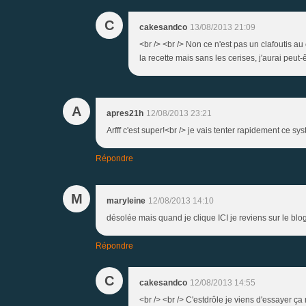
C
cakesandco
13/08/2013 21:09
<br /> <br /> Non ce n'est pas un clafoutis au 
la recette mais sans les cerises, j'aurai peut-ê
A
apres21h
12/08/2013 23:21
Arfff c'est super!<br /> je vais tenter rapidement ce 
Répondre
M
maryleine
12/08/2013 14:10
désolée mais quand je clique ICI je reviens sur le blo
Répondre
C
cakesandco
12/08/2013 14:55
<br /> <br /> C'estdrôle je viens d'essayer ça 