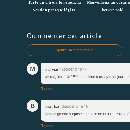
Tarte au citron, le retour, la
Merveilleux au carame
version presque légère
beurre salé
Commenter cet article
Ajouter un commentaire
M
maryse
18/08/2013 18:14
ah oui, "çà le fait" !!!! bon et bien à essayer un jour ..
Répondre
B
beatrice
13/08/2013 16:18
pour le gateau surprise la recette de la pate renvoie 
Répondre