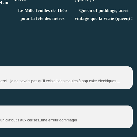
l au
Le Mille-feuilles de Théo
Queen of puddings, aussi
pour la fête des mères
vintage que la vraie (queen) !
. merci ...je ne savais pas qu'il existait des moules à pop cake électriques ...
à un clafoutis aux cerises..une erreur dommage!