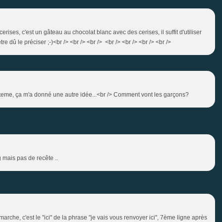
cerises, c'est un gâteau au chocolat blanc avec des cerises, il suffit d'utiliser
tre dû le préciser ;-)<br /> <br /> <br /> <br /> <br /> <br /> <br />
systeme, ça m'a donné une autre idée...<br /> Comment vont les garçons?
g mais pas de recête ..
marche, c'est le "ici" de la phrase "je vais vous renvoyer ici", 7ème ligne après