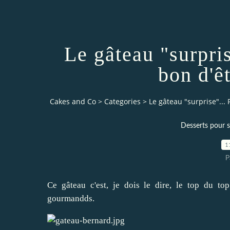
Le gâteau "surpris
bon d'ê
Cakes and Co
>
Categories
>
Le gâteau "surprise"... 
Desserts pour s
1
P
Ce gâteau c'est, je dois le dire, le top du t
gourmandds.