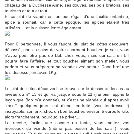
château de la Duchesse Anne, ses douves, ses bols bretons, ses
touristes et tout et tout...
Et ce plat de viande est un pur régal, d'une facilité enfantine,
épicé à souhait, car à cette époque, les épices étaient très
utilisées.... et la cuisson lente également...
Pour 6 personnes, il vous faudra du plat de côtes découvert
désossé, par les soins de votre charmant boucher, je sais, vous
n'avez peut être pas de Bob chez vous, mais qui sait, un Bill
pourra faire l'affaire, et tout boucher aimant son métier, vous
parlera et vous préparera sa viande avec amour. Donc bref une
fois désossé j'en avais 1Kg.
Le plat de côtes découvert se trouve sur le dessin ci dessus au
niveau du n° 13 et qui va jusque sous le 11 (j'ai bien appris la
leçon que Bob m'a donnée), et c'est une viande qui après avoir
"rassi" quelques jours est d'une tendreté (voir tendresse !)
incroyable, son prix, chez un bon boucher, environ 6 euros le kilo,
alors franchement, pourquoi se priver...
La recette, facile, une cocotte en fonte, vous mettez vos
morceaux de viande (même pas besoin de les saisir), vous