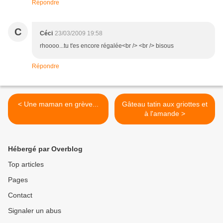
Répondre
C
Céci
23/03/2009 19:58
rhoooo...tu t'es encore régalée<br /> <br /> bisous
Répondre
< Une maman en grève...
Gâteau tatin aux griottes et
à l'amande >
Hébergé par Overblog
Top articles
Pages
Contact
Signaler un abus