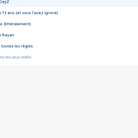
 DayZ
 a 13 ans (et vous l'avez ignoré)
e (littéralement)
im Rayan
 toutes les règles
s les jeux vidéo
us choquant de Rockstar ? - Le scandale BULLY
e plus moche de Steam
du RÊVE tourne au CAUCHEMAR
pendant 8 heures
it… à tort
umiliés par un jeu vidéo
ire - Final Fantasy 8