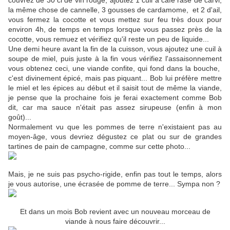
couvrez de 30 cl de vin rouge, ajoutez 1 cuil à café rase de carvi,
la même chose de cannelle, 3 gousses de cardamome, et 2 d'ail,
vous fermez la cocotte et vous mettez sur feu très doux pour
environ 4h, de temps en temps lorsque vous passez près de la
cocotte, vous remuez et vérifiez qu'il reste un peu de liquide...
Une demi heure avant la fin de la cuisson, vous ajoutez une cuil à
soupe de miel, puis juste à la fin vous vérifiez l'assaisonnement
vous obtenez ceci, une viande confite, qui fond dans la bouche,
c'est divinement épicé, mais pas piquant... Bob lui préfère mettre
le miel et les épices au début et il saisit tout de même la viande,
je pense que la prochaine fois je ferai exactement comme Bob
dit, car ma sauce n'était pas assez sirupeuse (enfin à mon
goût)...
Normalement vu que les pommes de terre n'existaient pas au
moyen-âge, vous devriez dégustez ce plat ou sur de grandes
tartines de pain de campagne, comme sur cette photo...
Mais, je ne suis pas psycho-rigide, enfin pas tout le temps, alors
je vous autorise, une écrasée de pomme de terre... Sympa non ?
Et dans un mois Bob revient avec un nouveau morceau de
viande à nous faire découvrir...