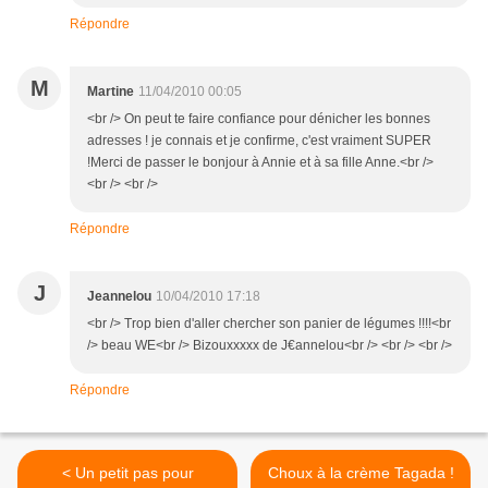
Répondre
M
Martine
11/04/2010 00:05
<br /> On peut te faire confiance pour dénicher les bonnes
adresses ! je connais et je confirme, c'est vraiment SUPER
!Merci de passer le bonjour à Annie et à sa fille Anne.<br />
<br /> <br />
Répondre
J
Jeannelou
10/04/2010 17:18
<br /> Trop bien d'aller chercher son panier de légumes !!!!<br
/> beau WE<br /> Bizouxxxxx de J€annelou<br /> <br /> <br />
Répondre
< Un petit pas pour
Choux à la crème Tagada !