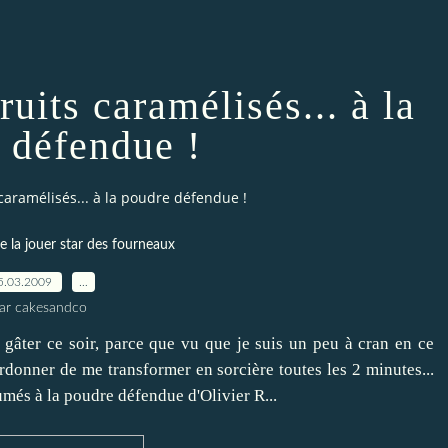
ruits caramélisés... à la
 défendue !
s caramélisés... à la poudre défendue !
e la jouer star des fourneaux
5.03.2009
…
ar cakesandco
s gâter ce soir, parce que vu que je suis un peu à cran en ce
rdonner de me transformer en sorcière toutes les 2 minutes...
umés à la poudre défendue d'Olivier R...