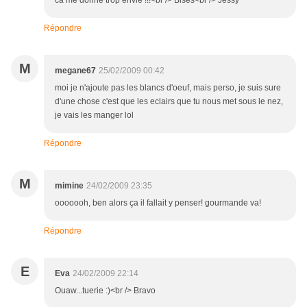
ca me donne trop envie !!!<br /> Bises<br /> Jessy
Répondre
M
megane67
25/02/2009 00:42
moi je n'ajoute pas les blancs d'oeuf, mais perso, je suis sure
d'une chose c'est que les eclairs que tu nous met sous le nez,
je vais les manger lol
Répondre
M
mimine
24/02/2009 23:35
ooooooh, ben alors ça il fallait y penser! gourmande va!
Répondre
E
Eva
24/02/2009 22:14
Ouaw...tuerie :)<br /> Bravo