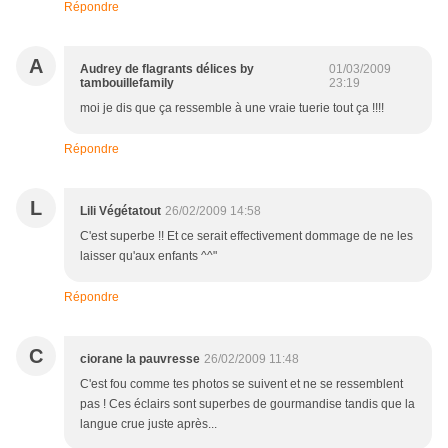
Répondre
A
Audrey de flagrants délices by
01/03/2009
tambouillefamily
23:19
moi je dis que ça ressemble à une vraie tuerie tout ça !!!!
Répondre
L
Lili Végétatout
26/02/2009 14:58
C'est superbe !! Et ce serait effectivement dommage de ne les
laisser qu'aux enfants ^^"
Répondre
C
ciorane la pauvresse
26/02/2009 11:48
C'est fou comme tes photos se suivent et ne se ressemblent
pas ! Ces éclairs sont superbes de gourmandise tandis que la
langue crue juste après...