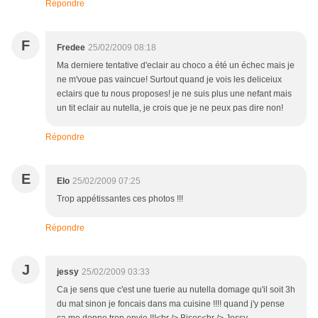
Répondre
F
Fredee
25/02/2009 08:18
Ma derniere tentative d'eclair au choco a été un échec mais je
ne m'voue pas vaincue! Surtout quand je vois les deliceiux
eclairs que tu nous proposes! je ne suis plus une nefant mais
un tit eclair au nutella, je crois que je ne peux pas dire non!
Répondre
E
Elo
25/02/2009 07:25
Trop appétissantes ces photos !!!
Répondre
J
jessy
25/02/2009 03:33
Ca je sens que c'est une tuerie au nutella domage qu'il soit 3h
du mat sinon je foncais dans ma cuisine !!!! quand j'y pense