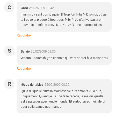
C
Caro
25/02/2009 08:42
mmmm ça sent bon jusqu'ici !! Trop fort !!<br /> Dis-moi, où as-
tu trouvé ta plaque à trou-trous ?<br /> Je n'arrive pas à en
trouver ici ... même chez Ikea. <br /> Bonne journée, bises.
Répondre
S
Sylvie
25/02/2009 08:30
Waouh... ! alors là, j'en connais qui vont adorer à la maison :o)
Répondre
R
rêves de tables
25/02/2009 08:26
Qui a dit que le Nutella était réservé aux enfants ? La pub,
uniquement. Quand je lis une telle recette, je me dis qu'elle
est à partager avec tout le monde. Et surtout avec moi. Merci
pour cette pause gourmande.