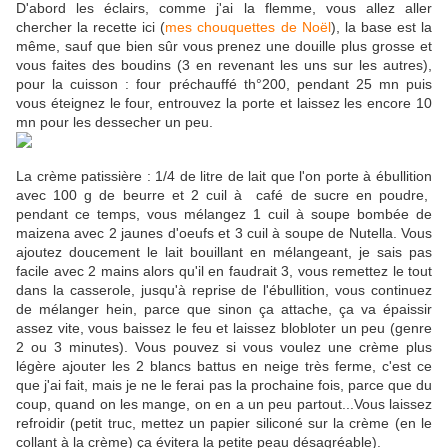
D'abord les éclairs, comme j'ai la flemme, vous allez aller
chercher la recette ici (
mes chouquettes de Noël
), la base est la
même, sauf que bien sûr vous prenez une douille plus grosse et
vous faites des boudins (3 en revenant les uns sur les autres),
pour la cuisson : four préchauffé th°200, pendant 25 mn puis
vous éteignez le four, entrouvez la porte et laissez les encore 10
mn pour les dessecher un peu.
La crème patissière : 1/4 de litre de lait que l'on porte à ébullition
avec 100 g de beurre et 2 cuil à café de sucre en poudre,
pendant ce temps, vous mélangez 1 cuil à soupe bombée de
maizena avec 2 jaunes d'oeufs et 3 cuil à soupe de Nutella. Vous
ajoutez doucement le lait bouillant en mélangeant, je sais pas
facile avec 2 mains alors qu'il en faudrait 3, vous remettez le tout
dans la casserole, jusqu'à reprise de l'ébullition, vous continuez
de mélanger hein, parce que sinon ça attache, ça va épaissir
assez vite, vous baissez le feu et laissez blobloter un peu (genre
2 ou 3 minutes). Vous pouvez si vous voulez une crème plus
légère ajouter les 2 blancs battus en neige très ferme, c'est ce
que j'ai fait, mais je ne le ferai pas la prochaine fois, parce que du
coup, quand on les mange, on en a un peu partout...Vous laissez
refroidir (petit truc, mettez un papier siliconé sur la crème (en le
collant à la crème) ça évitera la petite peau désagréable).