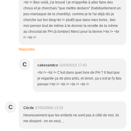
<br /> Ben voilà, j'ai trouvé ! je m'apprête à aller faire des
choux et je cherchais "que mettre dedans" (habituellement un
peu maniaque de la chantilly). comme je te l'ai déjà dis je
cherche sur ton blog<br /> plutôt que dans mes livres...fais
moi penser tout de même à te donner la recette de la crème
au chocolat de PH (à tomber) Merci pour la tienne !<br /> <br
/> <br />
Répondre
C
cakesandco
11/04/2010 17:43
<br /> <br /> C'est dans quel livre de PH ? Il faut que
je regarde ça de plus près, et sinon, ça y est je t'y fais
penser !<br /> <br /> <br /> <br />
C
Cécile
07/03/2009 13:33
Heureusement que les enfants ne sont pas à côté de moi, ils
me diraient : on en veut....