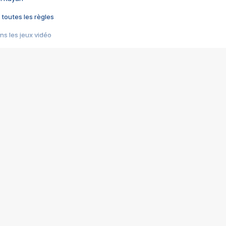
 toutes les règles
s les jeux vidéo
us choquant de Rockstar ? - Le scandale BULLY
e plus moche de Steam
du RÊVE tourne au CAUCHEMAR
pendant 8 heures
it… à tort
umiliés par un jeu vidéo
ire - Final Fantasy 8
ti un empire - Age of Empires
story DOFUS
tard, il crée l'un des pires jeux de tous les temps, MindsEye.