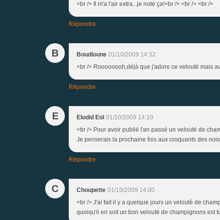
<br /> Il m'a l'air extra...je note ça!<br /> <br /> <br />
Répondre
B
Boudloune
01/10/2009 14:32
<br /> Roooooooh,déjà que j'adore ce velouté mais ave
Répondre
E
Elodid Eol
01/10/2009 14:10
<br /> Pour avoir publié l'an passé un velouté de cha
Je penserais la prochaine fois aux croquants des noise
Répondre
C
Choupette
01/10/2009 14:00
<br /> J'ai fait il y a quelque jours un velouté de cham
quoiqu'il en soit un bon velouté de champignons est tou