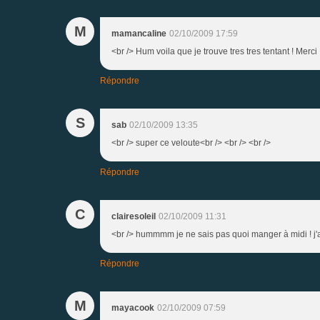
M
mamancaline
02/10/2009 17:59
<br /> Hum voila que je trouve tres tres tentant ! Merci 
Répondre
S
sab
02/10/2009 13:35
<br /> super ce veloute<br /> <br /> <br />
Répondre
C
clairesoleil
02/10/2009 11:31
<br /> hummmm je ne sais pas quoi manger à midi ! j'arr
Répondre
M
mayacook
02/10/2009 07:59