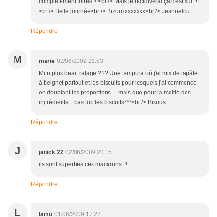
complètement foirés !!!<br /> Mais je récidiverai ça c'est sûr !!!
<br /> Belle journée<br /> Bizouxxxxxxxx<br /> Jeannelou
Répondre
M
marie
02/06/2009 22:53
Mon plus beau ratage ??? Une tempura où j'ai mis de lapâte
à beignet partout et les biscuits pour lesquels j'ai commencé
en doublant les proportions.... mais que pour la moitié des
ingrédients... pas top les biscuits ^^<br /> Bisous
Répondre
J
janick 22
02/06/2009 20:15
ils sont superbes ces macarons !!!
Répondre
L
lamu
01/06/2009 17:22