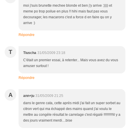
moi j'suis brunette mechee blonde et ben j'y arrive :)))) et
meme po trop poilue en plus !! hihi mais faut pas vous
decourager, les macarons c'est a force d en faire qu on y
arrive :)
Répondre
T
Tiuscha
31/05/2009 23:18
C'était un premier essai, à retenter... Mais vous avez du vous
amuser surtout !
Répondre
A
ann+ju
31/05/2009 21:25
dans le genre cata, cette après midi j'ai fait un super sorbet au
citron vert qui ma échappé des mains quand j'ai voulu le
mettre au congéle résultat le carrelage c'est régalé !!!!!!!!!!!il y a
des jours vraiment merdi....bise