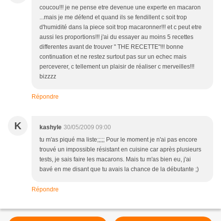
coucou!!! je ne pense etre devenue une experte en macaron
...mais je me défend et quand ils se fendillent c soit trop
d'humidité dans la piece soit trop macaronner!!! et c peut etre
aussi les proportions!!! j'ai du essayer au moins 5 recettes
differentes avant de trouver " THE RECETTE"!!! bonne
continuation et ne restez surtout pas sur un echec mais
perceverer, c tellement un plaisir de réaliser c merveilles!!!
bizzzz
Répondre
K
kashyle
30/05/2009 09:00
tu m'as piqué ma liste;;;;; Pour le moment je n'ai pas encore
trouvé un impossible résistant en cuisine car après plusieurs
tests, je sais faire les macarons. Mais tu m'as bien eu, j'ai
bavé en me disant que tu avais la chance de la débutante ;)
Répondre