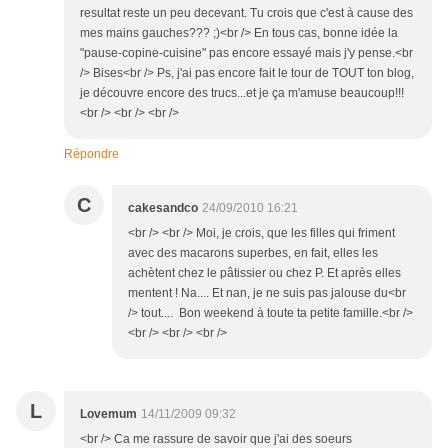
resultat reste un peu decevant. Tu crois que c'est à cause des
mes mains gauches??? ;)<br /> En tous cas, bonne idée la
"pause-copine-cuisine" pas encore essayé mais j'y pense.<br
/> Bises<br /> Ps, j'ai pas encore fait le tour de TOUT ton blog,
je découvre encore des trucs...et je ça m'amuse beaucoup!!!
<br /> <br /> <br />
Répondre
C
cakesandco
24/09/2010 16:21
<br /> <br /> Moi, je crois, que les filles qui friment
avec des macarons superbes, en fait, elles les
achètent chez le pâtissier ou chez P. Et après elles
mentent ! Na.... Et nan, je ne suis pas jalouse du<br
/> tout.... Bon weekend à toute ta petite famille.<br />
<br /> <br /> <br />
L
Lovemum
14/11/2009 09:32
<br /> Ca me rassure de savoir que j'ai des soeurs