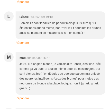
Répondre
L
Lénaïc
30/05/2009 19:18
Bon ok, ils sont fendillés de partout mais je suis sûre qu'ils
étaient bons quand même, non ?<br /> Et pour info les brunes
aussi se plantent en macarons, si si, j'en connaît !
Répondre
M
mag
30/05/2009 16:27
Je SUIS d'origine blonde, je voulais dire...enfin, c'est une idée
comme ça vu que j'ai tout de même deux de mes garçons qui
sont blonds. bref, j'en déduis que quelque part on m'a enlevé
des neurones intelligents (ceux des brunes) pour mettre des
neurones de blonde à la place. logique. non ? (gnark, gnark,
gnark...)
Répondre