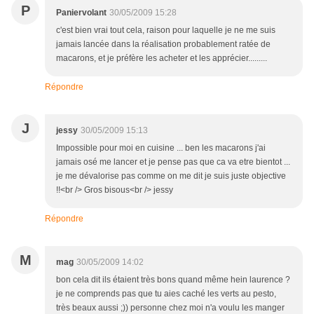
P
Paniervolant
30/05/2009 15:28
c'est bien vrai tout cela, raison pour laquelle je ne me suis
jamais lancée dans la réalisation probablement ratée de
macarons, et je préfère les acheter et les apprécier.........
Répondre
J
jessy
30/05/2009 15:13
Impossible pour moi en cuisine ... ben les macarons j'ai
jamais osé me lancer et je pense pas que ca va etre bientot ...
je me dévalorise pas comme on me dit je suis juste objective
!!<br /> Gros bisous<br /> jessy
Répondre
M
mag
30/05/2009 14:02
bon cela dit ils étaient très bons quand même hein laurence ?
je ne comprends pas que tu aies caché les verts au pesto,
très beaux aussi ;)) personne chez moi n'a voulu les manger