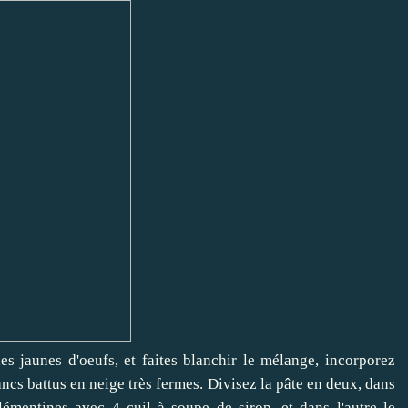
es jaunes d'oeufs, et faites blanchir le mélange, incorporez
lancs battus en neige très fermes. Divisez la pâte en deux, dans
émentines avec 4 cuil à soupe de sirop, et dans l'autre le