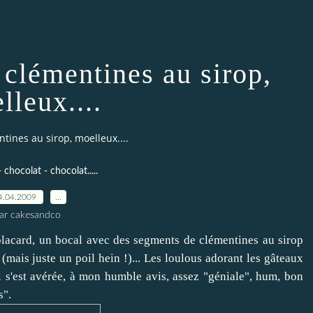
 clémentines au sirop,
lleux....
tines au sirop, moelleux....
 chocolat - chocolat.....
4.04.2009
…
ar cakesandco
placard, un bocal avec des segments de clémentines au sirop
(mais juste un poil hein !)... Les loulous adorant les gâteaux
i s'est avérée, à mon humble avis, assez "géniale", hum, bon
s".