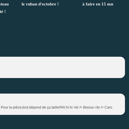
teau
le ruban d'octobre !
à faire en 15 mn
é !
 Pour la pièce;tout dépend de ça taille!!!Hi hi hi.<br /> Bisous.<br /> Caro