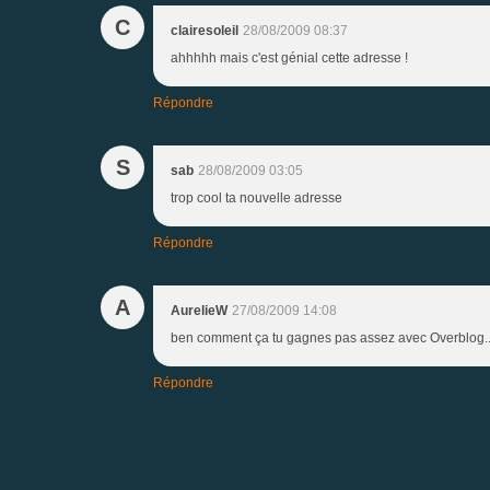
C
clairesoleil
28/08/2009 08:37
ahhhhh mais c'est génial cette adresse !
Répondre
S
sab
28/08/2009 03:05
trop cool ta nouvelle adresse
Répondre
A
AurelieW
27/08/2009 14:08
ben comment ça tu gagnes pas assez avec Overblog.... 
Répondre