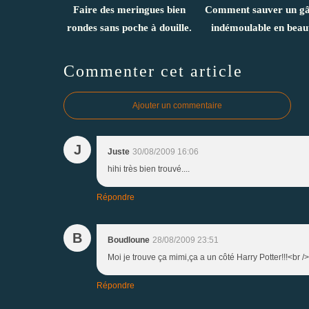
Faire des meringues bien
Comment sauver un gâ
rondes sans poche à douille.
indémoulable en beaut
Commenter cet article
Ajouter un commentaire
J
Juste
30/08/2009 16:06
hihi très bien trouvé....
Répondre
B
Boudloune
28/08/2009 23:51
Moi je trouve ça mimi,ça a un côté Harry Potter!!!<br />
Répondre