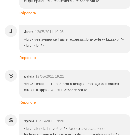
et qui épatent.<br /> A tester<br /> <br /> <br />
Répondre
J
Juste
13/05/2011 19:26
<br /> très sympa ce fraisier express....bravo<br /> bizzz<br />
<br /> <br />
Répondre
S
sylvia
13/05/2011 19:21
<br /> Heuuuuuu...mon ordi a beuguer mais ça doit vouloir
dire qu'il approuve!!!<br /> <br /> <br />
Répondre
S
sylvia
13/05/2011 19:20
<br /> alors là bravo!<br /> J'adore tes recettes de
tricheuse...merci<br /> je vais réaliser ça rapidement<br />