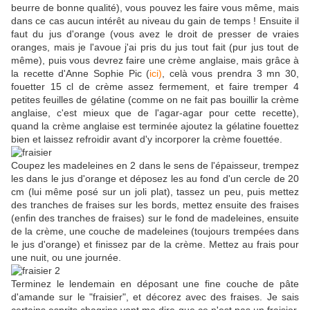
beurre de bonne qualité), vous pouvez les faire vous même, mais
dans ce cas aucun intérêt au niveau du gain de temps ! Ensuite il
faut du jus d'orange (vous avez le droit de presser de vraies
oranges, mais je l'avoue j'ai pris du jus tout fait (pur jus tout de
même), puis vous devrez faire une crème anglaise, mais grâce à
la recette d'Anne Sophie Pic (
ici)
, celà vous prendra 3 mn 30,
fouetter 15 cl de crème assez fermement, et faire tremper 4
petites feuilles de gélatine (comme on ne fait pas bouillir la crème
anglaise, c'est mieux que de l'agar-agar pour cette recette),
quand la crème anglaise est terminée ajoutez la gélatine fouettez
bien et laissez refroidir avant d'y incorporer la crème fouettée.
Coupez les madeleines en 2 dans le sens de l'épaisseur, trempez
les dans le jus d'orange et déposez les au fond d'un cercle de 20
cm (lui même posé sur un joli plat), tassez un peu, puis mettez
des tranches de fraises sur les bords, mettez ensuite des fraises
(enfin des tranches de fraises) sur le fond de madeleines, ensuite
de la crème, une couche de madeleines (toujours trempées dans
le jus d'orange) et finissez par de la crème. Mettez au frais pour
une nuit, ou une journée.
Terminez le lendemain en déposant une fine couche de pâte
d'amande sur le "fraisier", et décorez avec des fraises. Je sais