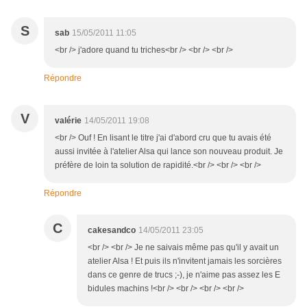
S
sab
15/05/2011 11:05
<br /> j'adore quand tu triches<br /> <br /> <br />
Répondre
V
valérie
14/05/2011 19:08
<br /> Ouf ! En lisant le titre j'ai d'abord cru que tu avais été
aussi invitée à l'atelier Alsa qui lance son nouveau produit. Je
préfère de loin ta solution de rapidité.<br /> <br /> <br />
Répondre
C
cakesandco
14/05/2011 23:05
<br /> <br /> Je ne saivais même pas qu'il y avait un
atelier Alsa ! Et puis ils n'invitent jamais les sorcières
dans ce genre de trucs ;-), je n'aime pas assez les E
bidules machins !<br /> <br /> <br /> <br />