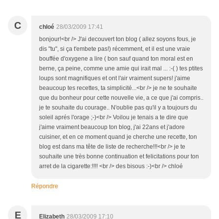
C
chloé
28/03/2009 17:41
bonjour!<br /> J'ai decouvert ton blog ( allez soyons fous, je
dis "tu", si ça t'embete pas!) récemment, et il est une vraie
bouffée d'oxygene a lire ( bon sauf quand ton moral est en
berne, ça peine, comme une amie qui irait mal ... :-( ) tes ptites
loups sont magnifiques et ont l'air vraiment supers! j'aime
beaucoup tes recettes, ta simplicité...<br /> je ne te souhaite
que du bonheur pour cette nouvelle vie, a ce que j'ai compris..
je te souhaite du courage.. N'oublie pas qu'il y a toujours du
soleil aprés l'orage ;-)<br /> Voilou je tenais a te dire que
j'aime vraiment beaucoup ton blog, j'ai 22ans et j'adore
cuisiner, et en ce moment quand je cherche une recette, ton
blog est dans ma tête de liste de recherche!!!<br /> je te
souhaite une très bonne continuation et felicitations pour ton
arret de la cigarette:!!!! <br /> des bisous :-)<br /> chloé
Répondre
E
Elizabeth
28/03/2009 17:10