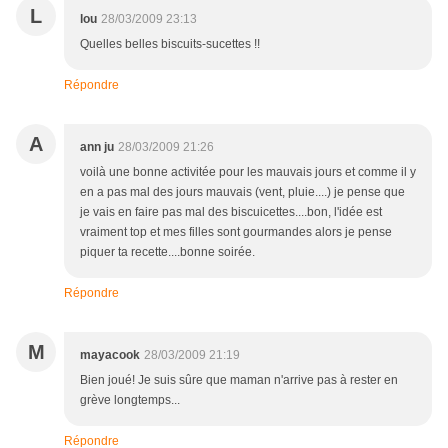
L
lou
28/03/2009 23:13
Quelles belles biscuits-sucettes !!
Répondre
A
ann ju
28/03/2009 21:26
voilà une bonne activitée pour les mauvais jours et comme il y
en a pas mal des jours mauvais (vent, pluie....) je pense que
je vais en faire pas mal des biscuicettes....bon, l'idée est
vraiment top et mes filles sont gourmandes alors je pense
piquer ta recette....bonne soirée.
Répondre
M
mayacook
28/03/2009 21:19
Bien joué! Je suis sûre que maman n'arrive pas à rester en
grève longtemps...
Répondre