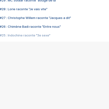
#29 : MC Solaar raconte "Bouge de là"
28 : Lorie raconte "Je vais vite"
#27 : Christophe Willem raconte "Jacques a dit"
#26 : Chimène Badi raconte "Entre nous"
#25 : Indochine raconte "3e sexe"
#24 : Zaho raconte "C'est chelou"
#23 : Patrick Bruel raconte "Au café des délices"
#22 : Kyo raconte "Le chemin"
#21 : Nolwenn Leroy raconte "Cassé"
#20 : Patrick Hernandez raconte "Born to be alive"
#19 : Lorie raconte "Près de moi"
#18 : Michael Jones raconte "A nos actes manqués" (avec Jean-Jacque
#17 : Khaled raconte "Aïcha"