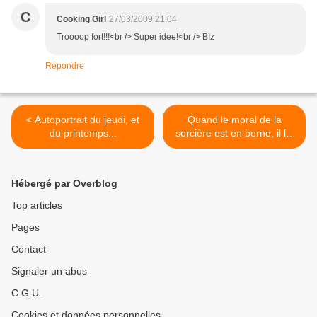
C
Cooking Girl
27/03/2009 21:04
Troooop fort!!!<br /> Super idee!<br /> BIz
Répondre
< Autoportrait du jeudi, et
Quand le moral de la
du printemps...
sorcière est en berne, il lui
faut du chocolat... >
Hébergé par Overblog
Top articles
Pages
Contact
Signaler un abus
C.G.U.
Cookies et données personnelles