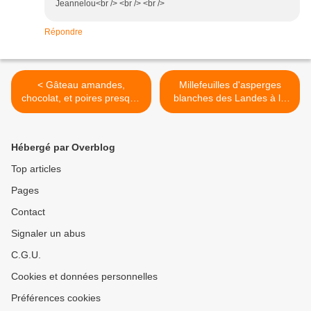
Jeannelou<br /> <br /> <br />
Répondre
< Gâteau amandes,
Millefeuilles d'asperges
chocolat, et poires presque
blanches des Landes à la
périmées...
sauce de tricheuse ! >
Hébergé par Overblog
Top articles
Pages
Contact
Signaler un abus
C.G.U.
Cookies et données personnelles
Préférences cookies