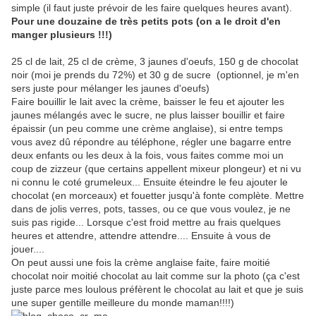
simple (il faut juste prévoir de les faire quelques heures avant).
Pour une douzaine de très petits pots (on a le droit d'en
manger plusieurs !!!)
25 cl de lait, 25 cl de crème, 3 jaunes d'oeufs, 150 g de chocolat
noir (moi je prends du 72%) et 30 g de sucre (optionnel, je m'en
sers juste pour mélanger les jaunes d'oeufs)
Faire bouillir le lait avec la crème, baisser le feu et ajouter les
jaunes mélangés avec le sucre, ne plus laisser bouillir et faire
épaissir (un peu comme une crème anglaise), si entre temps
vous avez dû répondre au téléphone, régler une bagarre entre
deux enfants ou les deux à la fois, vous faites comme moi un
coup de zizzeur (que certains appellent mixeur plongeur) et ni vu
ni connu le coté grumeleux... Ensuite éteindre le feu ajouter le
chocolat (en morceaux) et fouetter jusqu'à fonte complète. Mettre
dans de jolis verres, pots, tasses, ou ce que vous voulez, je ne
suis pas rigide... Lorsque c'est froid mettre au frais quelques
heures et attendre, attendre attendre.... Ensuite à vous de
jouer....
On peut aussi une fois la crème anglaise faite, faire moitié
chocolat noir moitié chocolat au lait comme sur la photo (ça c'est
juste parce mes loulous préfèrent le chocolat au lait et que je suis
une super gentille meilleure du monde maman!!!!)