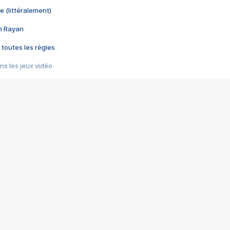
e (littéralement)
im Rayan
 toutes les règles
s les jeux vidéo
us choquant de Rockstar ? - Le scandale BULLY
e plus moche de Steam
du RÊVE tourne au CAUCHEMAR
pendant 8 heures
it… à tort
umiliés par un jeu vidéo
ire - Final Fantasy 8
ti un empire - Age of Empires