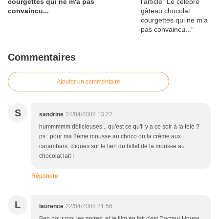
courgettes qui ne m'a pas
convaincu...
Commentaires
Ajouter un commentaire
S
sandrine
24/04/2008 13:22
hummmmm délicieuses... qu'est ce qu'il y a ce soir à la télé ?
ps : pour ma 2ème mousse au choco ou la crème aux
carambars, cliques sur le lien du billet de la mousse au
chocolat lait !
Répondre
L
laurence
22/04/2008 21:56
Ben pour moi les noires, et le film en fait c'est Docteur House,