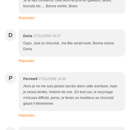
Je te fais confiance, cela sera recyclé en gâteaux, tartes,
biscuits etc..... Bonne soirée. Bises
Répondre
D
Doria
27/11/2008 18:37
Oups , tout ce chocolat , ma fille serait ravie .Bonne soiree
Doria
Répondre
P
Perrine9
27/11/2008 18:30
Alors je ne me suis jamais lancée dans cette aventure, mais
je serais tentée, histoire de voir...En tout cas, le recyclage
n'est pas difficile, perso, je ferais un moelleux au chocolat
géant !! Mmmmmm
Répondre