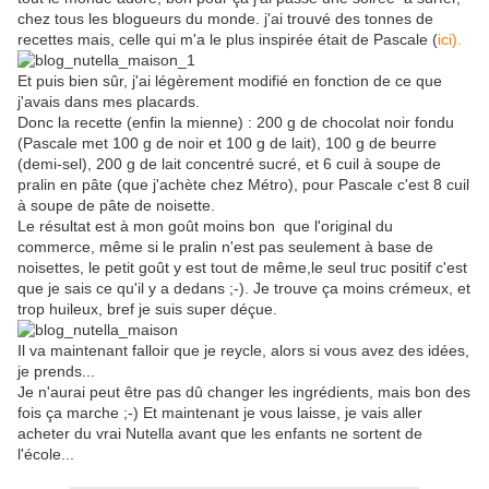
chez tous les blogueurs du monde. j'ai trouvé des tonnes de
recettes mais, celle qui m'a le plus inspirée était de Pascale (
ici)
.
Et puis bien sûr, j'ai légèrement modifié en fonction de ce que
j'avais dans mes placards.
Donc la recette (enfin la mienne) : 200 g de chocolat noir fondu
(Pascale met 100 g de noir et 100 g de lait), 100 g de beurre
(demi-sel), 200 g de lait concentré sucré, et 6 cuil à soupe de
pralin en pâte (que j'achète chez Métro), pour Pascale c'est 8 cuil
à soupe de pâte de noisette.
Le résultat est à mon goût moins bon que l'original du
commerce, même si le pralin n'est pas seulement à base de
noisettes, le petit goût y est tout de même,le seul truc positif c'est
que je sais ce qu'il y a dedans ;-). Je trouve ça moins crémeux, et
trop huileux, bref je suis super déçue.
Il va maintenant falloir que je reycle, alors si vous avez des idées,
je prends...
Je n'aurai peut être pas dû changer les ingrédients, mais bon des
fois ça marche ;-) Et maintenant je vous laisse, je vais aller
acheter du vrai Nutella avant que les enfants ne sortent de
l'école...