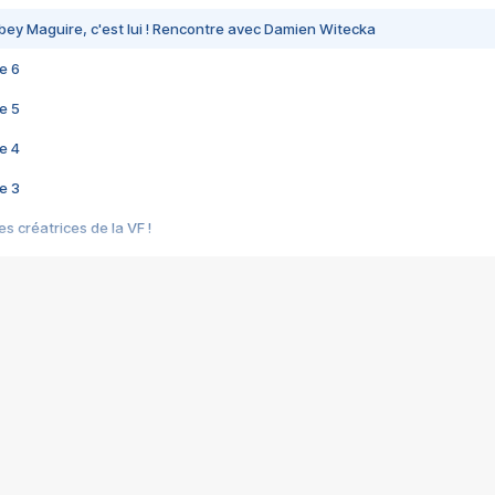
bey Maguire, c'est lui ! Rencontre avec Damien Witecka
e 6
e 5
e 4
e 3
s créatrices de la VF !
e 2
e 1
e Mektoub My Love arrive enfin ! Rencontre avec Shaïn Boumedine et Sal
i : après Toni en famille
elle réalise le bouleversant Dites lui que je l'aime
ais ! Rencontre autour de Vie privée de Rebecca Zlotowski