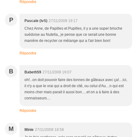
Répondre
P
Pascale (ivS)
27/11/2008 19:17
Chez Anne, de Papilles et Pupilles, il y a une super brioche
suédoise au Nutella,, je pense que ce serait une bonne
manière de recycler ce mélange qui a l'air bien bon!
Répondre
B
Babeth59
27/11/2008 19:07
oh!...on doit pouvoir faire des tonnes de gâteaux avec ça!....ici,
il n'y a que le vrai qui a droit de cité, ou celui d'Au....n qui est
moins cher mais parait il aussi bon.....et on a à faire à des
connaisseurs....
Répondre
M
Minie
27/11/2008 18:58