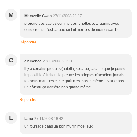
M
Mamzelle Gwen
27/11/2008 21:17
prépare des sablés comme des lunettes et tu garnis avec
cette crème, c'est ce que jai fait moi lors de mon essai :D
Répondre
C
clemence
27/11/2008 20:08
il y a certains produits (nutella, ketchup, coca...) que je pense
impossible à imiter : la preuve les adeptes n'achètent jamais
les sous marques car le goût n'est pas le même... Mais dans
un gâteau ça doit être bon quand même...
Répondre
L
lamu
27/11/2008 19:42
un fourrage dans un bon muffin moelleux ...