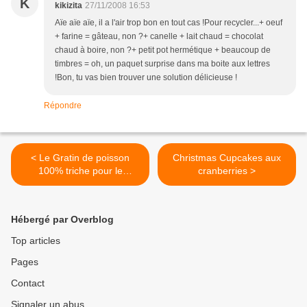
K
kikizita
27/11/2008 16:53
Aïe aïe aïe, il a l'air trop bon en tout cas !Pour recycler...+ oeuf
+ farine = gâteau, non ?+ canelle + lait chaud = chocolat
chaud à boire, non ?+ petit pot hermétique + beaucoup de
timbres = oh, un paquet surprise dans ma boite aux lettres
!Bon, tu vas bien trouver une solution délicieuse !
Répondre
< Le Gratin de poisson
Christmas Cupcakes aux
100% triche pour le
cranberries >
Mercredi...
Hébergé par Overblog
Top articles
Pages
Contact
Signaler un abus