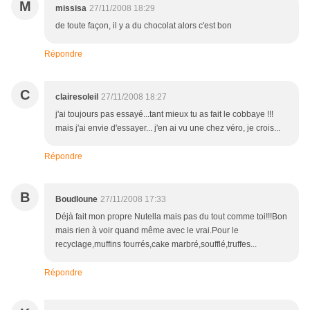
M
missisa
27/11/2008 18:29
de toute façon, il y a du chocolat alors c'est bon
Répondre
C
clairesoleil
27/11/2008 18:27
j'ai toujours pas essayé...tant mieux tu as fait le cobbaye !!!
mais j'ai envie d'essayer... j'en ai vu une chez véro, je crois...
Répondre
B
Boudloune
27/11/2008 17:33
Déjà fait mon propre Nutella mais pas du tout comme toi!!!Bon
mais rien à voir quand même avec le vrai.Pour le
recyclage,muffins fourrés,cake marbré,soufflé,truffes...
Répondre