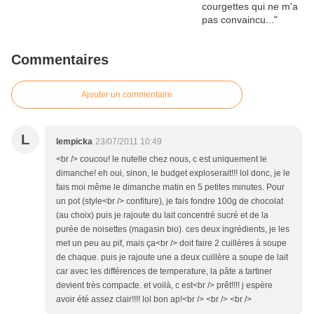
Commentaires
Ajouter un commentaire
L
lempicka
23/07/2011 10:49
<br /> coucou! le nutelle chez nous, c est uniquement le
dimanche! eh oui, sinon, le budget exploserait!!! lol donc, je le
fais moi même le dimanche matin en 5 petites minutes. Pour
un pot (style<br /> confiture), je fais fondre 100g de chocolat
(au choix) puis je rajoute du lait concentré sucré et de la
purée de noisettes (magasin bio). ces deux ingrédients, je les
met un peu au pif, mais ça<br /> doit faire 2 cuillères à soupe
de chaque. puis je rajoute une a deux cuillère a soupe de lait
car avec les différences de temperature, la pâte a tartiner
devient très compacte. et voilà, c est<br /> prêt!!!! j espère
avoir été assez clair!!!! lol bon ap!<br /> <br /> <br />