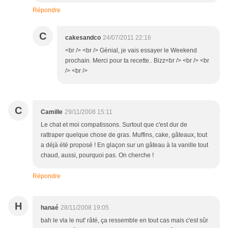
Répondre
C
cakesandco
24/07/2011 22:16
<br /> <br /> Génial, je vais essayer le Weekend
prochain. Merci pour ta recette.. Bizz<br /> <br /> <br
/> <br />
C
Camille
29/11/2008 15:11
Le chat et moi compatissons. Surtout que c'est dur de
rattraper quelque chose de gras. Muffins, cake, gâteaux, tout
a déjà été proposé ! En glaçon sur un gâteau à la vanille tout
chaud, aussi, pourquoi pas. On cherche !
Répondre
H
hanaé
28/11/2008 19:05
bah le vla le nut' râté, ça ressemble en tout cas mais c'est sûr