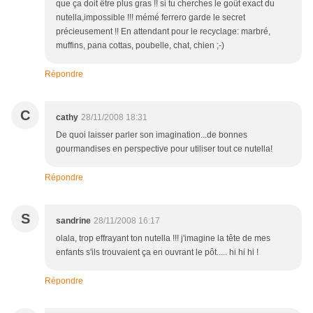
que ça doit être plus gras !! si tu cherches le goût exact du
nutella,impossible !!! mémé ferrero garde le secret
précieusement !! En attendant pour le recyclage: marbré,
muffins, pana cottas, poubelle, chat, chien ;-)
Répondre
C
cathy
28/11/2008 18:31
De quoi laisser parler son imagination...de bonnes
gourmandises en perspective pour utiliser tout ce nutella!
Répondre
S
sandrine
28/11/2008 16:17
olala, trop effrayant ton nutella !!! j'imagine la tête de mes
enfants s'ils trouvaient ça en ouvrant le pôt..... hi hi hi !
Répondre