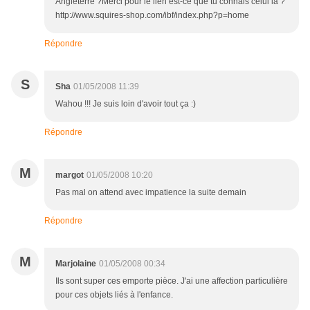
Angleterre ?Merci pour le lien est-ce que tu connais celui la ?
http://www.squires-shop.com/ibf/index.php?p=home
Répondre
S
Sha
01/05/2008 11:39
Wahou !!! Je suis loin d'avoir tout ça :)
Répondre
M
margot
01/05/2008 10:20
Pas mal on attend avec impatience la suite demain
Répondre
M
Marjolaine
01/05/2008 00:34
Ils sont super ces emporte pièce. J'ai une affection particulière
pour ces objets liés à l'enfance.