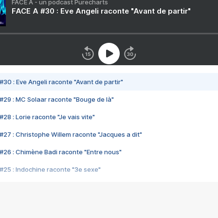
FACE A - un podcast Purecharts
FACE A #30 : Eve Angeli raconte "Avant de partir"
#30 : Eve Angeli raconte "Avant de partir"
#29 : MC Solaar raconte "Bouge de là"
28 : Lorie raconte "Je vais vite"
#27 : Christophe Willem raconte "Jacques a dit"
#26 : Chimène Badi raconte "Entre nous"
#25 : Indochine raconte "3e sexe"
#24 : Zaho raconte "C'est chelou"
#23 : Patrick Bruel raconte "Au café des délices"