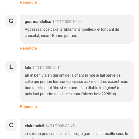
Répondre
G
gourmandelise
14/11/2008 10:54
Appétissant ce cake terriblement moelleux et fondant de
chocolat, miam! Bonne journée.
Répondre
L
lolo
14/11/2008 10:14
ah et ben y a en qui ont de la chance! moi je fait partie de
celle qui prenne tout sur les cuisse aux moindres excès! mais
bon un kilo peut être si vite perdu! au diable le régime! (et
puis faut prendre des forces pour l'hivers hein???!!!lol)
Répondre
C
clairesoleil
14/11/2008 08:45
je suis un peu comme toi ! alors, je garde cette recette sous le