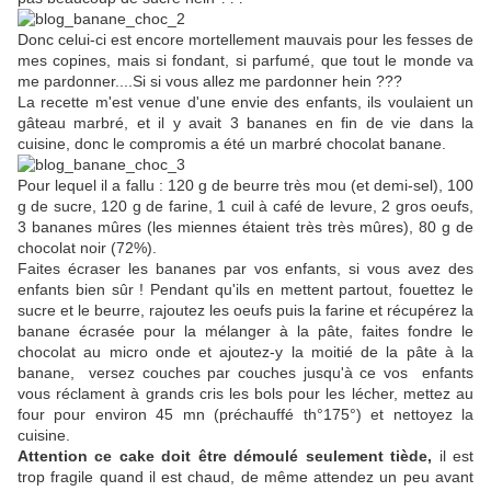
Donc celui-ci est encore mortellement mauvais pour les fesses de
mes copines, mais si fondant, si parfumé, que tout le monde va
me pardonner....Si si vous allez me pardonner hein ???
La recette m'est venue d'une envie des enfants, ils voulaient un
gâteau marbré, et il y avait 3 bananes en fin de vie dans la
cuisine, donc le compromis a été un marbré chocolat banane.
Pour lequel il a fallu : 120 g de beurre très mou (et demi-sel), 100
g de sucre, 120 g de farine, 1 cuil à café de levure, 2 gros oeufs,
3 bananes mûres (les miennes étaient très très mûres), 80 g de
chocolat noir (72%).
Faites écraser les bananes par vos enfants, si vous avez des
enfants bien sûr ! Pendant qu'ils en mettent partout, fouettez le
sucre et le beurre, rajoutez les oeufs puis la farine et récupérez la
banane écrasée pour la mélanger à la pâte, faites fondre le
chocolat au micro onde et ajoutez-y la moitié de la pâte à la
banane, versez couches par couches jusqu'à ce vos enfants
vous réclament à grands cris les bols pour les lécher, mettez au
four pour environ 45 mn (préchauffé th°175°) et nettoyez la
cuisine.
Attention ce cake doit être démoulé seulement tiède,
il est
trop fragile quand il est chaud, de même attendez un peu avant