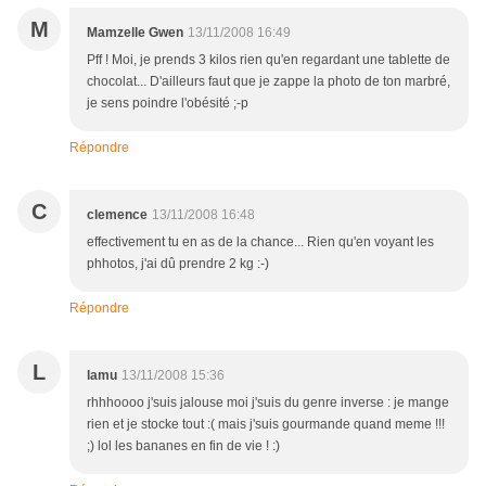
M
Mamzelle Gwen
13/11/2008 16:49
Pff ! Moi, je prends 3 kilos rien qu'en regardant une tablette de
chocolat... D'ailleurs faut que je zappe la photo de ton marbré,
je sens poindre l'obésité ;-p
Répondre
C
clemence
13/11/2008 16:48
effectivement tu en as de la chance... Rien qu'en voyant les
phhotos, j'ai dû prendre 2 kg :-)
Répondre
L
lamu
13/11/2008 15:36
rhhhoooo j'suis jalouse moi j'suis du genre inverse : je mange
rien et je stocke tout :( mais j'suis gourmande quand meme !!!
;) lol les bananes en fin de vie ! :)