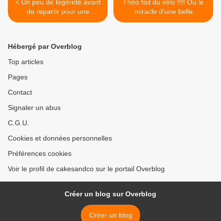
< Un peu de légèreté avant
Théo fait du vélo !!!! Ou le
de repartir pour une
miracle d'une belle
semaine à 100000
rencontre... >
calories...
Hébergé par Overblog
Top articles
Pages
Contact
Signaler un abus
C.G.U.
Cookies et données personnelles
Préférences cookies
Voir le profil de cakesandco sur le portail Overblog
Créer un blog sur Overblog
Créer un blog