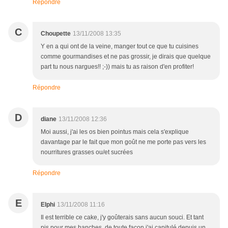
Répondre
C
Choupette
13/11/2008 13:35
Y en a qui ont de la veine, manger tout ce que tu cuisines
comme gourmandises et ne pas grossir, je dirais que quelque
part tu nous nargues!! ;-)) mais tu as raison d'en profiter!
Répondre
D
diane
13/11/2008 12:36
Moi aussi, j'ai les os bien pointus mais cela s'explique
davantage par le fait que mon goût ne me porte pas vers les
nourritures grasses ou/et sucrées
Répondre
E
Elphi
13/11/2008 11:16
Il est terrible ce cake, j'y goûterais sans aucun souci. Et tant
pis pour mes hanches, de toute façon j'ai capitulé depuis un