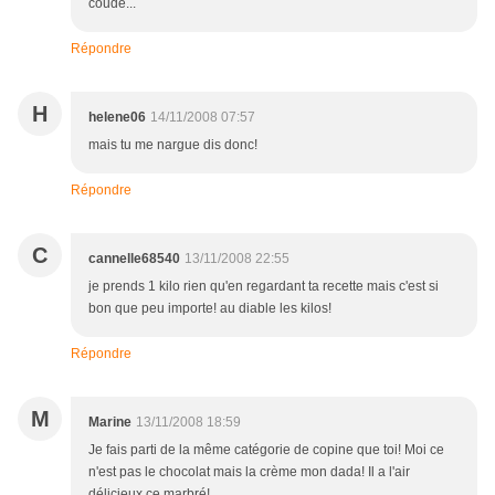
coude...
Répondre
H
helene06
14/11/2008 07:57
mais tu me nargue dis donc!
Répondre
C
cannelle68540
13/11/2008 22:55
je prends 1 kilo rien qu'en regardant ta recette mais c'est si
bon que peu importe! au diable les kilos!
Répondre
M
Marine
13/11/2008 18:59
Je fais parti de la même catégorie de copine que toi! Moi ce
n'est pas le chocolat mais la crème mon dada! Il a l'air
délicieux ce marbré!