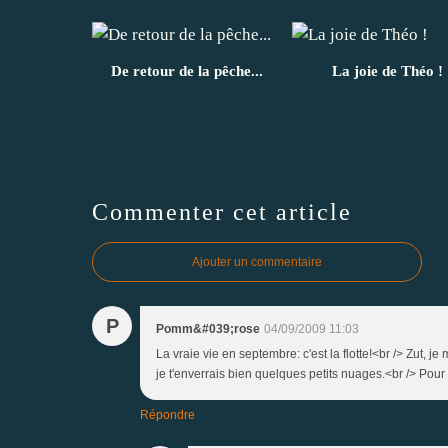
De retour de la pêche...
La joie de Théo !
Commenter cet article
Ajouter un commentaire
P
Pomm&#039;rose
04/09/2009 11:03
La vraie vie en septembre: c'est la flotte!<br /> Zut, je
je t'enverrais bien quelques petits nuages.<br /> Pour
Répondre