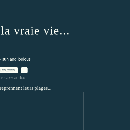
la vraie vie...
- sun and loulous
1.09.2009
…
ar cakesandco
reprennent leurs plages...