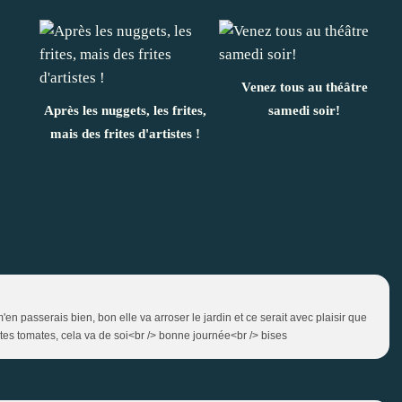
Venez tous au théâtre
Après les nuggets, les frites,
samedi soir!
mais des frites d'artistes !
 m'en passerais bien, bon elle va arroser le jardin et ce serait avec plaisir que
 tes tomates, cela va de soi<br /> bonne journée<br /> bises