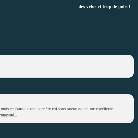
des vélos et trop de pubs !
...mais ce journal d'une sorcière est sans aucun doute une excellente
itabilité...