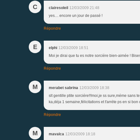
C
clairesoleil
12/03/2009 21:48
yes.... encore un jour de passé !
Répondre
E
elphi
12/03/2009 18:51
Moi je dirai que tu es notre sorcière bien-aimée ! Bises 
Répondre
M
merabet sabrina
12/03/2009 18:38
slt gentille ptite sorciére!!!moi,je ss sure,méme sans te 
ka,déja 1 semaine,félicitations et t'arréte ps en si b
Répondre
M
mavalca
12/03/2009 18:18