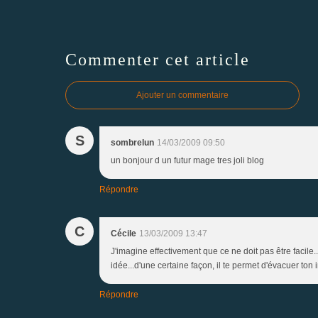
Commenter cet article
Ajouter un commentaire
S
sombrelun
14/03/2009 09:50
un bonjour d un futur mage tres joli blog
Répondre
C
Cécile
13/03/2009 13:47
J'imagine effectivement que ce ne doit pas être facile
idée...d'une certaine façon, il te permet d'évacuer ton irr
Répondre