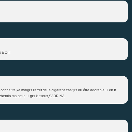
à toi !
connaitre,ke,malgrs l'arrét de la cigarette,t'as tjrs du étre adorable!!!! en tt
on chemin ma belle!!!! grs kissoux,SABRINA