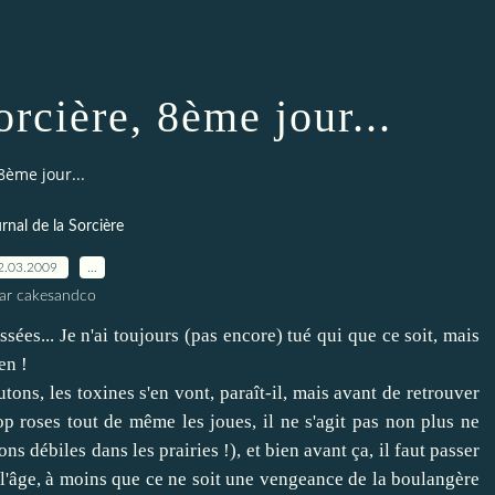
orcière, 8ème jour...
8ème jour...
urnal de la Sorcière
2.03.2009
…
ar cakesandco
sées... Je n'ai toujours (pas encore) tué qui que ce soit, mais
en !
utons, les toxines s'en vont, paraît-il, mais avant de retrouver
op roses tout de même les joues, il ne s'agit pas non plus ne
 débiles dans les prairies !), et bien avant ça, il faut passer
sé l'âge, à moins que ce ne soit une vengeance de la boulangère