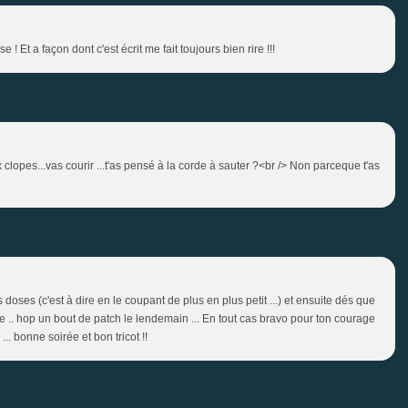
 ! Et a façon dont c'est écrit me fait toujours bien rire !!!
clopes...vas courir ...t'as pensé à la corde à sauter ?<br /> Non parceque t'as
oses (c'est à dire en le coupant de plus en plus petit ...) et ensuite dés que
e .. hop un bout de patch le lendemain ... En tout cas bravo pour ton courage
... bonne soirée et bon tricot !!