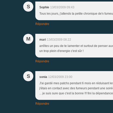
S
Sophie
13/03/2009 09:43
Tous les jours, j'attends ta petite chronique de'x fumeuse
Répondre
M
mari
13/03/2009 08:22
arrêtes un peu de te lamenter et surtout de penser aux 
un trop plein d'energie c'est sûr !
Répondre
S
sonia
12/03/2009 23:00
J'ai gardé mes patchs pendant 6 mois en réduisant les d
j'étais en contact avec des fumeurs pendant une soiré
... je suis sure que c'est la bonne !!! fini la dépendance 
Répondre