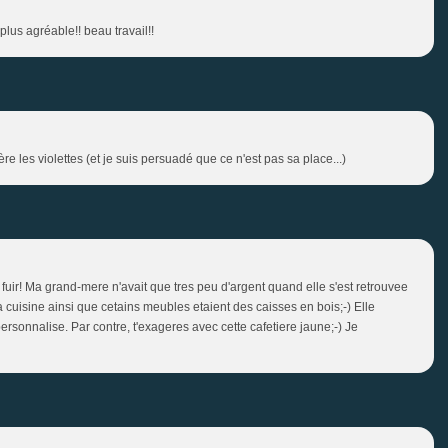
 plus agréable!! beau travail!!
ière les violettes (et je suis persuadé que ce n'est pas sa place...)
fuir! Ma grand-mere n'avait que tres peu d'argent quand elle s'est retrouvee
a cuisine ainsi que cetains meubles etaient des caisses en bois;-) Elle
 personnalise. Par contre, t'exageres avec cette cafetiere jaune;-) Je