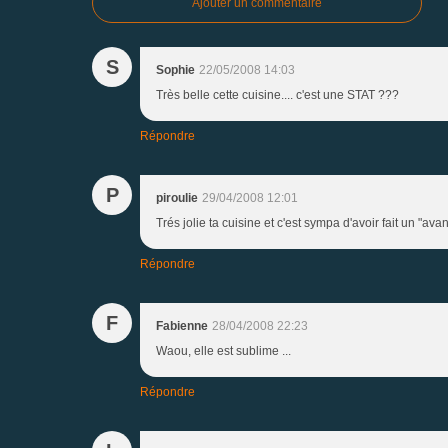
Ajouter un commentaire
S
Sophie
22/05/2008 14:03
Très belle cette cuisine.... c'est une STAT ???
Répondre
P
piroulie
29/04/2008 12:01
Trés jolie ta cuisine et c'est sympa d'avoir fait un "avan
Répondre
F
Fabienne
28/04/2008 22:23
Waou, elle est sublime ...
Répondre