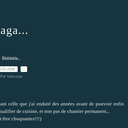
aga...
Blablabla...
8.04.2008
…
Par lolocoop
vant celle que j'ai enduré des années avant de pouvoir enfin
ualifier de cuisine, et non pas de chantier permanent...
t être choquantes!!!)