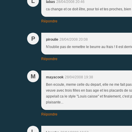
L
labas
28/04/2008 20:46
ca change et ce doit être, pour toi et tes proches, bien
Répondre
P
piroulie
28/04/2008 20:08
N'oublie pas de remettre le beurre au frais ! Il est derr
Répondre
M
mayacook
28/04/2008 19:38
Ben ecoute, meme celle du depart, elle ne me fait pas 
veuve avec trois filles en bas age et les placards de s
appelait ca le style "Louis caisse" et finalement, c'est
plaisante...
Répondre
L