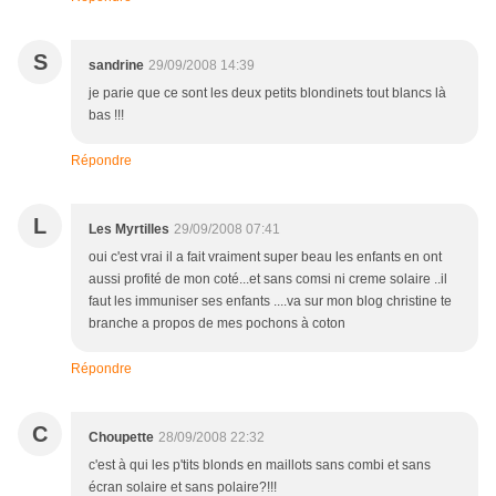
S
sandrine
29/09/2008 14:39
je parie que ce sont les deux petits blondinets tout blancs là
bas !!!
Répondre
L
Les Myrtilles
29/09/2008 07:41
oui c'est vrai il a fait vraiment super beau les enfants en ont
aussi profité de mon coté...et sans comsi ni creme solaire ..il
faut les immuniser ses enfants ....va sur mon blog christine te
branche a propos de mes pochons à coton
Répondre
C
Choupette
28/09/2008 22:32
c'est à qui les p'tits blonds en maillots sans combi et sans
écran solaire et sans polaire?!!!