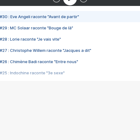
#30 : Eve Angeli raconte "Avant de partir"
#29 : MC Solaar raconte "Bouge de là"
28 : Lorie raconte "Je vais vite"
#27 : Christophe Willem raconte "Jacques a dit"
#26 : Chimène Badi raconte "Entre nous"
#25 : Indochine raconte "3e sexe"
#24 : Zaho raconte "C'est chelou"
#23 : Patrick Bruel raconte "Au café des délices"
#22 : Kyo raconte "Le chemin"
#21 : Nolwenn Leroy raconte "Cassé"
#20 : Patrick Hernandez raconte "Born to be alive"