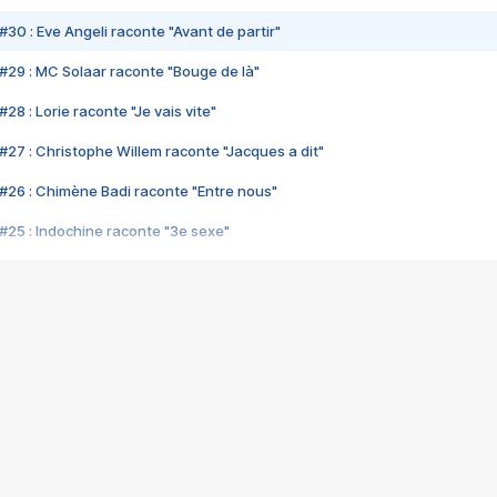
#30 : Eve Angeli raconte "Avant de partir"
#29 : MC Solaar raconte "Bouge de là"
28 : Lorie raconte "Je vais vite"
#27 : Christophe Willem raconte "Jacques a dit"
#26 : Chimène Badi raconte "Entre nous"
#25 : Indochine raconte "3e sexe"
#24 : Zaho raconte "C'est chelou"
#23 : Patrick Bruel raconte "Au café des délices"
#22 : Kyo raconte "Le chemin"
#21 : Nolwenn Leroy raconte "Cassé"
#20 : Patrick Hernandez raconte "Born to be alive"
#19 : Lorie raconte "Près de moi"