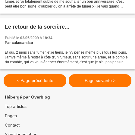
fumer, et j'ai totalement oublié de me souhaiter un bon anniversaire, c'est
peut être bon signe, d'oublier qu'on a arrêté de fumer ;-), je vais quand
même vous donner des nouvelles...
Le retour de la sorcière...
Publié le 03/05/2009 à 18:34
Par
cakesandco
Et oui, 2 mois sans fumer, et je tiens, je n'y pense même plus tous les jours,
j'arrive même à rester à côté d'un fumeur, sans sortir une arme, et le comble
du comble, qui va vous énerver énormément, c'est que je n'ai pas pris un
gramme ! Je sais c'est...
< Page précédente
Page suivante >
Hébergé par Overblog
Top articles
Pages
Contact
Signaler un abus