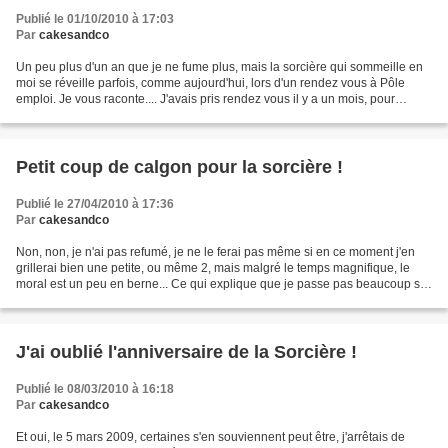
Publié le 01/10/2010 à 17:03
Par
cakesandco
Un peu plus d'un an que je ne fume plus, mais la sorcière qui sommeille en
moi se réveille parfois, comme aujourd'hui, lors d'un rendez vous à Pôle
emploi. Je vous raconte.... J'avais pris rendez vous il y a un mois, pour
m'inscrire, car maintenant que...
Petit coup de calgon pour la sorcière !
Publié le 27/04/2010 à 17:36
Par
cakesandco
Non, non, je n'ai pas refumé, je ne le ferai pas même si en ce moment j'en
grillerai bien une petite, ou même 2, mais malgré le temps magnifique, le
moral est un peu en berne... Ce qui explique que je passe pas beaucoup sur
vos blogs, et que je ne poste...
J'ai oublié l'anniversaire de la Sorcière !
Publié le 08/03/2010 à 16:18
Par
cakesandco
Et oui, le 5 mars 2009, certaines s'en souviennent peut être, j'arrêtais de