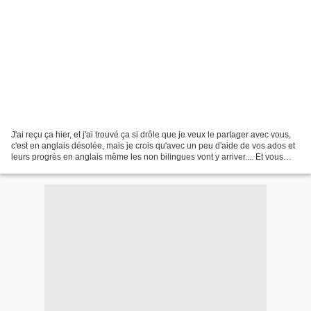
J'ai reçu ça hier, et j'ai trouvé ça si drôle que je veux le partager avec vous,
c'est en anglais désolée, mais je crois qu'avec un peu d'aide de vos ados et
leurs progrès en anglais même les non bilingues vont y arriver.... Et vous
vous choisissez quel...