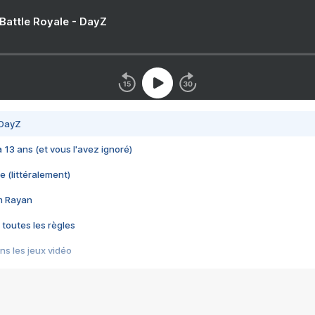
 Battle Royale - DayZ
 DayZ
 a 13 ans (et vous l'avez ignoré)
e (littéralement)
im Rayan
 toutes les règles
s les jeux vidéo
us choquant de Rockstar ? - Le scandale BULLY
e plus moche de Steam