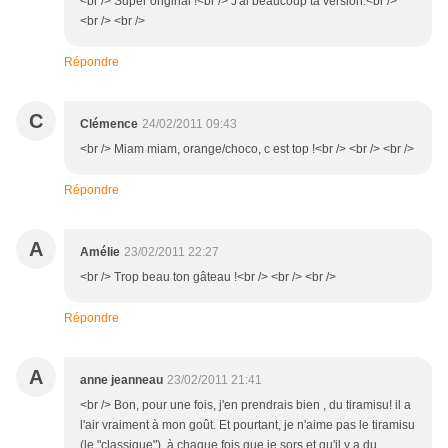
<br /> Super original !<br /> J'ai beaucoup ta version.<br />
<br /> <br />
Répondre
C
Clémence
24/02/2011 09:43
<br /> Miam miam, orange/choco, c est top !<br /> <br /> <br />
Répondre
A
Amélie
23/02/2011 22:27
<br /> Trop beau ton gâteau !<br /> <br /> <br />
Répondre
A
anne jeanneau
23/02/2011 21:41
<br /> Bon, pour une fois, j'en prendrais bien , du tiramisu! il a
l'air vraiment à mon goût. Et pourtant, je n'aime pas le tiramisu
(le "classique"), à chaque fois que je sors et qu'il y a du