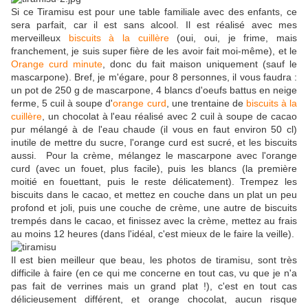
Si ce Tiramisu est pour une table familiale avec des enfants, ce
sera parfait, car il est sans alcool. Il est réalisé avec mes
merveilleux
biscuits à la cuillère
(oui, oui, je frime, mais
franchement, je suis super fière de les avoir fait moi-même), et le
Orange curd minute
, donc du fait maison uniquement (sauf le
mascarpone). Bref, je m'égare, pour 8 personnes, il vous faudra :
un pot de 250 g de mascarpone, 4 blancs d'oeufs battus en neige
ferme, 5 cuil à soupe d'
orange curd
, une trentaine de
biscuits à la
cuillère
, un chocolat à l'eau réalisé avec 2 cuil à soupe de cacao
pur mélangé à de l'eau chaude (il vous en faut environ 50 cl)
inutile de mettre du sucre, l'orange curd est sucré, et les biscuits
aussi. Pour la crème, mélangez le mascarpone avec l'orange
curd (avec un fouet, plus facile), puis les blancs (la première
moitié en fouettant, puis le reste délicatement). Trempez les
biscuits dans le cacao, et mettez en couche dans un plat un peu
profond et joli, puis une couche de crème, une autre de biscuits
trempés dans le cacao, et finissez avec la crème, mettez au frais
au moins 12 heures (dans l'idéal, c'est mieux de le faire la veille).
Il est bien meilleur que beau, les photos de tiramisu, sont très
difficile à faire (en ce qui me concerne en tout cas, vu que je n'a
pas fait de verrines mais un grand plat !), c'est en tout cas
délicieusement différent, et orange chocolat, aucun risque