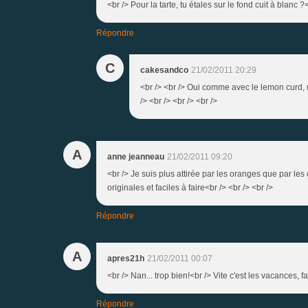
<br /> Pour la tarte, tu étales sur le fond cuit à blanc ?<
Répondre
C
cakesandco
21/02/2011 20:29
<br /> <br /> Oui comme avec le lemon curd, u
/> <br /> <br /> <br />
A
anne jeanneau
21/02/2011 09:20
<br /> Je suis plus attirée par les oranges que par les 
originales et faciles à faire<br /> <br /> <br />
Répondre
A
apres21h
21/02/2011 00:07
<br /> Nan... trop bien!<br /> Vite c'est les vacances, f
Répondre