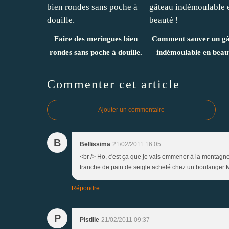
Faire des meringues bien
Comment sauver un gâ
rondes sans poche à douille.
indémoulable en beaut
Commenter cet article
Ajouter un commentaire
B
Bellissima
21/02/2011 16:05
<br /> Ho, c'est ça que je vais emmener à la montagne,
tranche de pain de seigle acheté chez un boulanger MOF
Répondre
P
Pistille
21/02/2011 09:37