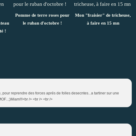
Pomme de terre roses pour
Mon "fraisier" de tricheuse,
teau
le ruban d'octobre !
à faire en 15 mn
é !
 pour reprendre des forces aprés de folles desecntes...a tartiner sur une
...;)Miam!!!<br /> <br /> <br />