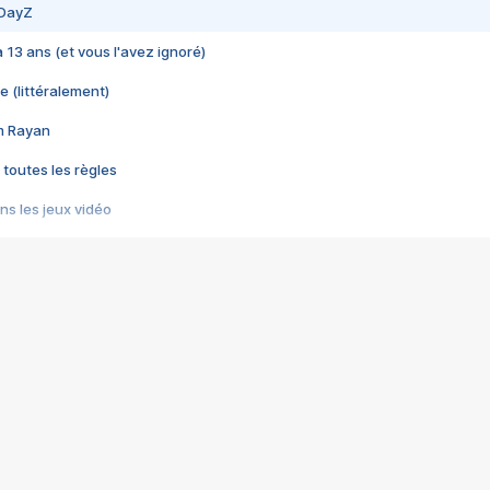
 DayZ
 a 13 ans (et vous l'avez ignoré)
e (littéralement)
im Rayan
 toutes les règles
s les jeux vidéo
us choquant de Rockstar ? - Le scandale BULLY
e plus moche de Steam
du RÊVE tourne au CAUCHEMAR
pendant 8 heures
it… à tort
umiliés par un jeu vidéo
ire - Final Fantasy 8