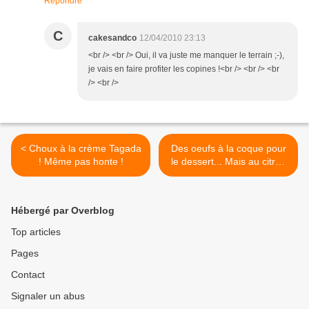
Répondre
C
cakesandco
12/04/2010 23:13
<br /> <br /> Oui, il va juste me manquer le terrain ;-),
je vais en faire profiter les copines !<br /> <br /> <br
/> <br />
< Choux à la crème Tagada
Des oeufs à la coque pour
! Même pas honte !
le dessert... Mais au citron
alors ! >
Hébergé par Overblog
Top articles
Pages
Contact
Signaler un abus