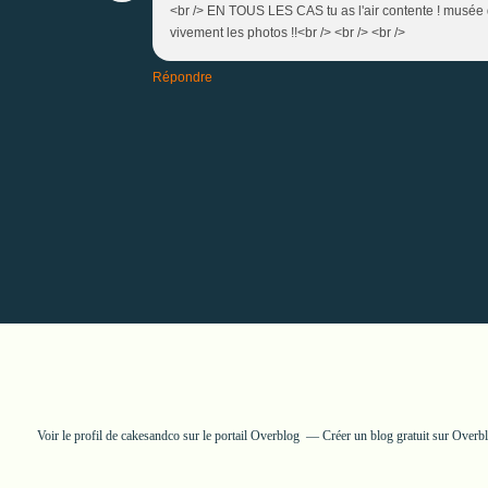
<br /> EN TOUS LES CAS tu as l'air contente ! musée du
vivement les photos !!<br /> <br /> <br />
Répondre
Voir le profil de
cakesandco
sur le portail Overblog
Créer un blog gratuit sur Overb