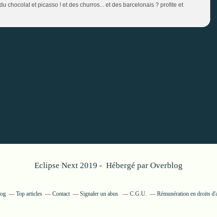
 chocolat et picasso ! et des churros... et des barcelonais ? profite et
Eclipse Next 2019 - Hébergé par
Overblog
log
Top articles
Contact
Signaler un abus
C.G.U.
Rémunération en droits d'