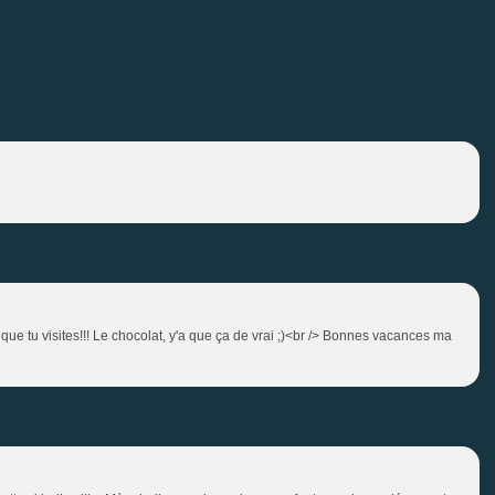
que tu visites!!! Le chocolat, y'a que ça de vrai ;)<br /> Bonnes vacances ma