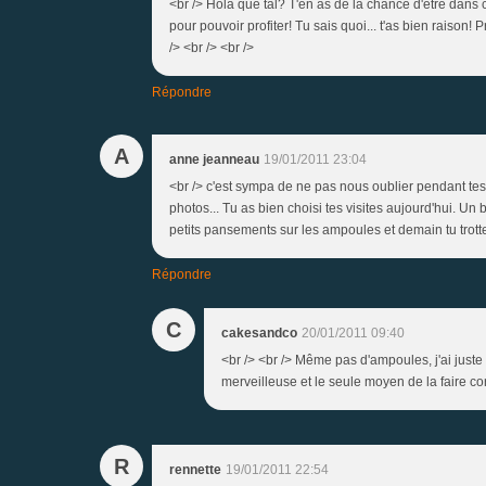
<br /> Hola que tal? T'en as de la chance d'être dans 
pour pouvoir profiter! Tu sais quoi... t'as bien raison! 
/> <br /> <br />
Répondre
A
anne jeanneau
19/01/2011 23:04
<br /> c'est sympa de ne pas nous oublier pendant tes b
photos... Tu as bien choisi tes visites aujourd'hui. 
petits pansements sur les ampoules et demain tu trotte
Répondre
C
cakesandco
20/01/2011 09:40
<br /> <br /> Même pas d'ampoules, j'ai juste l
merveilleuse et le seule moyen de la faire corr
R
rennette
19/01/2011 22:54