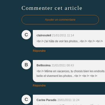
Commenter cet article
Ajouter un commentaire
C
clairesoleil
21/01/2011 11:14
<br /> j'ai hâte de voir tes photos...<br /> <br /> <br />
Répondre
B
Bellissima
21/01/2011 08:43
<br /> Même en vacances, tu choisis bien les endroits 
belle et vivement les photos...<br /> <br /> <br />
Répondre
C
Carine Paradis
20/01/2011 11:24