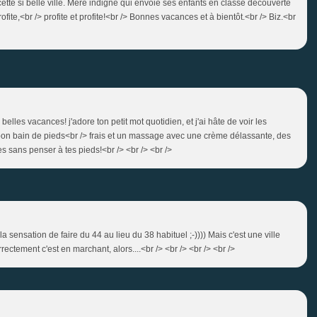
cette si belle ville. Mère indigne qui envoie ses enfants en classe découverte
Profite,<br /> profite et profite!<br /> Bonnes vacances et à bientôt.<br /> Biz.<br
elles vacances! j'adore ton petit mot quotidien, et j'ai hâte de voir les
Un bon bain de pieds<br /> frais et un massage avec une crème délassante, des
s sans penser à tes pieds!<br /> <br /> <br />
a sensation de faire du 44 au lieu du 38 habituel ;-)))) Mais c'est une ville
ectement c'est en marchant, alors....<br /> <br /> <br /> <br />