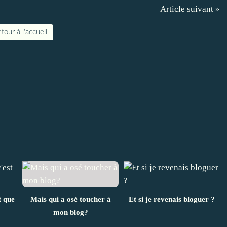
Article suivant »
tour à l'accueil
t que
Mais qui a osé toucher à
Et si je revenais bloguer ?
mon blog?