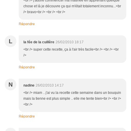
<br /> j'adore commencer ma matinée en apprenant quelque
chose et là je découvre ça qui m'était totalement inconnu...<br
/> bravo<br /> <br /> <br />
Répondre
L
la fée de la cuillère
26/02/2010 18:17
<br /> super cette recette, ça à l'air très facile<br /> <br /> <br
/>
Répondre
N
nadine
26/02/2010 14:17
<br /> miam .. j'ai vu la recette cette semaine dans un bouquin
mais la tienne est plus simple .. elle me tente bien<br /> <br />
<br />
Répondre