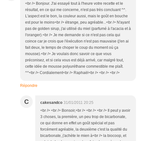
<br /> Bonjour. J'ai essayé tout à l'heure votre recette et le
résultat, en ce qui me concerne, n'est pas très concluant ^^.
L'aspect est le bon, la couleur aussi, mais le goût en bouche
est pour le moins<br /> étrange, peu agréable...<br /> N'ayant
pas de golden sirup, j'ai utilisé du miel (parfumé à l'acacia et à
l'oranger).<br /> Je me demande si ce n'est pas cela qui
coince car je crois que l'éxécution n'est pas mauvaise (j'en ai
fait deux, le temps de choper le coup du moment oú ça
mousse).<br /> Je voulais donc savoir ce que vous
préconisez, et si cela vous est déjà arrivé, car malgré tout,
cette idée de mousse polyuréthane commestible me plaît.
^^<br /> Cordialement<br /> Raphaël<br /> <br /> <br />
Répondre
C
cakesandco
31/01/2011 20:25
<br /> <br /> Bonsoir,<br /> <br /> <br /> Il peut y avoir
3 choses, la première, un peu trop de bicarbonate,
ce qui donne en effet un goût spécial et pas
forcément agréable, la deuxième c'est la qualité du
bicarbonate, j'achète le mien à<br /> la biocoop, et