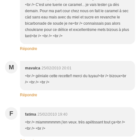
<br /> C'est une tuerie ce caramel... je vais tester ça dès
demain. Pour ma part cour chez nous on fait le caramel à sec
càd sans eau mais avec du miel et sucre en revanche le
bicarbonade de soude je ne<br /> connaissais pas alors
choukrane pour ce délice et excellentisme mets bizous à plus
tard<br /> <br /> <br />
Répondre
M
mavalca
25/02/2010 20:01
<br /> géniale cette recette!! merci du tuyau!<br /> bizoux<br
/> <br /> <br />
Répondre
F
fatima
25/02/2010 19:40
<br /> miammmmmm j'en veux. très apétissant tout ça<br />
<br /> <br />