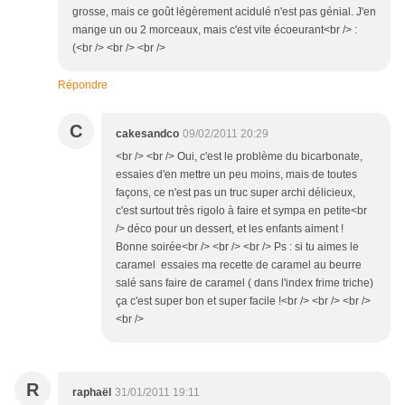
grosse, mais ce goût légèrement acidulé n'est pas génial. J'en
mange un ou 2 morceaux, mais c'est vite écoeurant<br /> :
(<br /> <br /> <br />
Répondre
C
cakesandco
09/02/2011 20:29
<br /> <br /> Oui, c'est le problème du bicarbonate,
essaies d'en mettre un peu moins, mais de toutes
façons, ce n'est pas un truc super archi délicieux,
c'est surtout très rigolo à faire et sympa en petite<br
/> déco pour un dessert, et les enfants aiment !
Bonne soirée<br /> <br /> <br /> Ps : si tu aimes le
caramel essaies ma recette de caramel au beurre
salé sans faire de caramel ( dans l'index frime triche)
ça c'est super bon et super facile !<br /> <br /> <br />
<br />
R
raphaël
31/01/2011 19:11