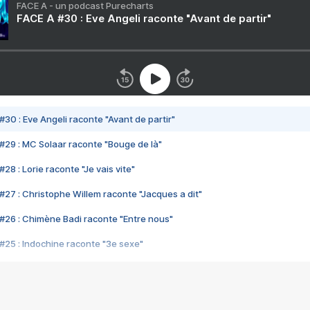
FACE A - un podcast Purecharts
FACE A #30 : Eve Angeli raconte "Avant de partir"
#30 : Eve Angeli raconte "Avant de partir"
#29 : MC Solaar raconte "Bouge de là"
28 : Lorie raconte "Je vais vite"
#27 : Christophe Willem raconte "Jacques a dit"
#26 : Chimène Badi raconte "Entre nous"
#25 : Indochine raconte "3e sexe"
#24 : Zaho raconte "C'est chelou"
#23 : Patrick Bruel raconte "Au café des délices"