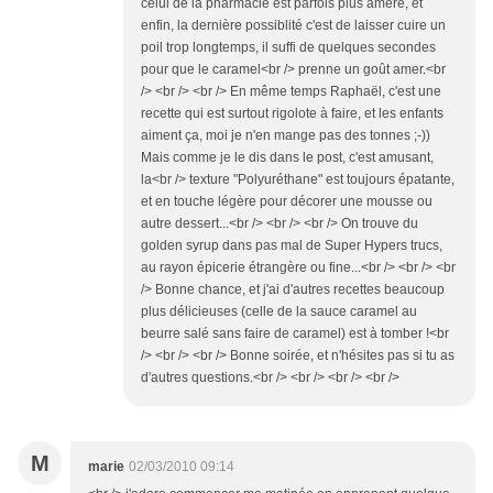
celui de la pharmacie est parfois plus amère, et
enfin, la dernière possiblité c'est de laisser cuire un
poil trop longtemps, il suffi de quelques secondes
pour que le caramel<br /> prenne un goût amer.<br
/> <br /> <br /> En même temps Raphaël, c'est une
recette qui est surtout rigolote à faire, et les enfants
aiment ça, moi je n'en mange pas des tonnes ;-))
Mais comme je le dis dans le post, c'est amusant,
la<br /> texture "Polyuréthane" est toujours épatante,
et en touche légère pour décorer une mousse ou
autre dessert...<br /> <br /> <br /> On trouve du
golden syrup dans pas mal de Super Hypers trucs,
au rayon épicerie étrangère ou fine...<br /> <br /> <br
/> Bonne chance, et j'ai d'autres recettes beaucoup
plus délicieuses (celle de la sauce caramel au
beurre salé sans faire de caramel) est à tomber !<br
/> <br /> <br /> Bonne soirée, et n'hésites pas si tu as
d'autres questions.<br /> <br /> <br /> <br />
M
marie
02/03/2010 09:14