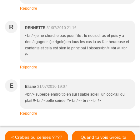
Répondre
R
RENNETTE
31/07/2010 21:16
<br /> je ne cherche pas pour l'île : tu nous diras et puis y a
rien à gagner..(je rigole) en tous les cas tu as l'air heureuse et
contente et cela est bien le principal ! bisous<br /> <br /> <br
/>
Répondre
E
Eliane
31/07/2010 19:07
<br /> superbe endroit bien sur ! sable soleil, un cocktail qui
plait !!<br /> belle soirée !*/<br /> <br /> <br />
Répondre
< Crabes ou cerises ????
Quand tu vois Groix, tu