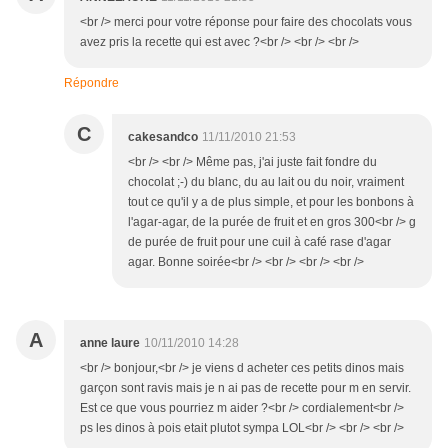
<br /> merci pour votre réponse pour faire des chocolats vous
avez pris la recette qui est avec ?<br /> <br /> <br />
Répondre
C
cakesandco
11/11/2010 21:53
<br /> <br /> Même pas, j'ai juste fait fondre du
chocolat ;-) du blanc, du au lait ou du noir, vraiment
tout ce qu'il y a de plus simple, et pour les bonbons à
l'agar-agar, de la purée de fruit et en gros 300<br /> g
de purée de fruit pour une cuil à café rase d'agar
agar. Bonne soirée<br /> <br /> <br /> <br />
A
anne laure
10/11/2010 14:28
<br /> bonjour,<br /> je viens d acheter ces petits dinos mais
garçon sont ravis mais je n ai pas de recette pour m en servir.
Est ce que vous pourriez m aider ?<br /> cordialement<br />
ps les dinos à pois etait plutot sympa LOL<br /> <br /> <br />