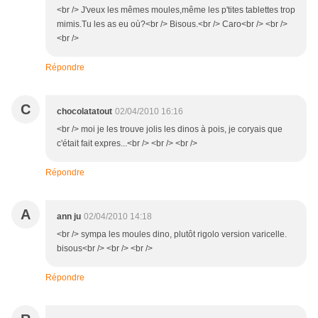
<br /> J'veux les mêmes moules,même les p'tites tablettes trop
mimis.Tu les as eu où?<br /> Bisous.<br /> Caro<br /> <br />
<br />
Répondre
C
chocolatatout
02/04/2010 16:16
<br /> moi je les trouve jolis les dinos à pois, je coryais que
c'était fait expres...<br /> <br /> <br />
Répondre
A
ann ju
02/04/2010 14:18
<br /> sympa les moules dino, plutôt rigolo version varicelle.
bisous<br /> <br /> <br />
Répondre