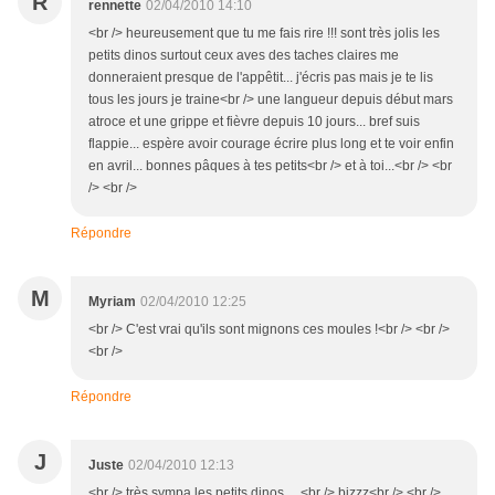
R
rennette
02/04/2010 14:10
<br /> heureusement que tu me fais rire !!! sont très jolis les
petits dinos surtout ceux aves des taches claires me
donneraient presque de l'appêtit... j'écris pas mais je te lis
tous les jours je traine<br /> une langueur depuis début mars
atroce et une grippe et fièvre depuis 10 jours... bref suis
flappie... espère avoir courage écrire plus long et te voir enfin
en avril... bonnes pâques à tes petits<br /> et à toi...<br /> <br
/> <br />
Répondre
M
Myriam
02/04/2010 12:25
<br /> C'est vrai qu'ils sont mignons ces moules !<br /> <br />
<br />
Répondre
J
Juste
02/04/2010 12:13
<br /> très sympa les petits dinos.....<br /> bizzz<br /> <br />