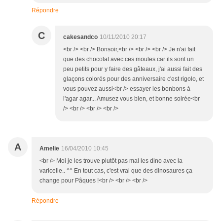
Répondre
C
cakesandco
10/11/2010 20:17
<br /> <br /> Bonsoir,<br /> <br /> <br /> Je n'ai fait
que des chocolat avec ces moules car ils sont un
peu petits pour y faire des gâteaux, j'ai aussi fait des
glaçons colorés pour des anniversaire c'est rigolo, et
vous pouvez aussi<br /> essayer les bonbons à
l'agar agar... Amusez vous bien, et bonne soirée<br
/> <br /> <br /> <br />
A
Amelie
16/04/2010 10:45
<br /> Moi je les trouve plutôt pas mal les dino avec la
varicelle.. ^^ En tout cas, c'est vrai que des dinosaures ça
change pour Pâques !<br /> <br /> <br />
Répondre