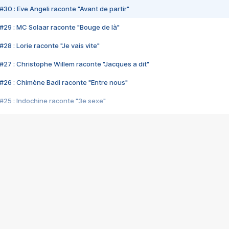
#30 : Eve Angeli raconte "Avant de partir"
#29 : MC Solaar raconte "Bouge de là"
28 : Lorie raconte "Je vais vite"
#27 : Christophe Willem raconte "Jacques a dit"
#26 : Chimène Badi raconte "Entre nous"
#25 : Indochine raconte "3e sexe"
#24 : Zaho raconte "C'est chelou"
#23 : Patrick Bruel raconte "Au café des délices"
#22 : Kyo raconte "Le chemin"
#21 : Nolwenn Leroy raconte "Cassé"
#20 : Patrick Hernandez raconte "Born to be alive"
#19 : Lorie raconte "Près de moi"