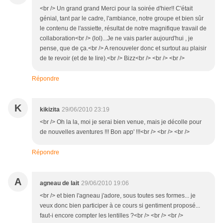
<br /> Un grand grand Merci pour la soirée d'hier!! C'était
génial, tant par le cadre, l'ambiance, notre groupe et bien sûr
le contenu de l'assiette, résultat de notre magnifique travail de
collaboration<br /> (lol)...Je ne vais parler aujourd'hui , je
pense, que de ça.<br /> A renouveler donc et surtout au plaisir
de te revoir (et de te lire).<br /> Bizz<br /> <br /> <br />
Répondre
K
kikizita
29/06/2010 23:19
<br /> Oh la la, moi je serai bien venue, mais je décolle pour
de nouvelles aventures !!! Bon app' !!!<br /> <br /> <br />
Répondre
A
agneau de lait
29/06/2010 19:06
<br /> et bien l'agneau j'adore, sous toutes ses formes... je
veux donc bien participer à ce cours si gentiment proposé...
faut-i encore compter les lentilles ?<br /> <br /> <br />