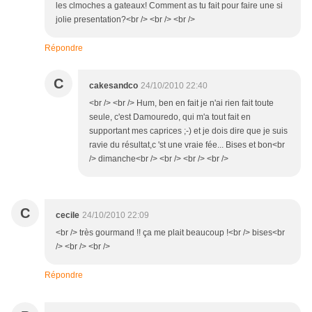
les clmoches a gateaux! Comment as tu fait pour faire une si
jolie presentation?<br /> <br /> <br />
Répondre
C
cakesandco
24/10/2010 22:40
<br /> <br /> Hum, ben en fait je n'ai rien fait toute
seule, c'est Damouredo, qui m'a tout fait en
supportant mes caprices ;-) et je dois dire que je suis
ravie du résultat,c 'st une vraie fée... Bises et bon<br
/> dimanche<br /> <br /> <br /> <br />
C
cecile
24/10/2010 22:09
<br /> très gourmand !! ça me plait beaucoup !<br /> bises<br
/> <br /> <br />
Répondre