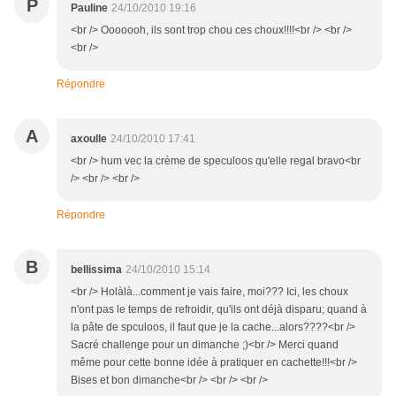
P
Pauline
24/10/2010 19:16
<br /> Ooooooh, ils sont trop chou ces choux!!!!<br /> <br />
<br />
Répondre
A
axoulle
24/10/2010 17:41
<br /> hum vec la crème de speculoos qu'elle regal bravo<br
/> <br /> <br />
Répondre
B
bellissima
24/10/2010 15:14
<br /> Holàlà...comment je vais faire, moi??? Ici, les choux
n'ont pas le temps de refroidir, qu'ils ont déjà disparu; quand à
la pâte de spculoos, il faut que je la cache...alors????<br />
Sacré challenge pour un dimanche ;)<br /> Merci quand
même pour cette bonne idée à pratiquer en cachette!!!<br />
Bises et bon dimanche<br /> <br /> <br />