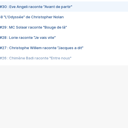
#30 : Eve Angeli raconte "Avant de partir"
48 "L'Odyssée" de Christopher Nolan
#29 : MC Solaar raconte "Bouge de là"
28 : Lorie raconte "Je vais vite"
#27 : Christophe Willem raconte "Jacques a dit"
#26 : Chimène Badi raconte "Entre nous"
#25 : Indochine raconte "3e sexe"
#24 : Zaho raconte "C'est chelou"
#23 : Patrick Bruel raconte "Au café des délices"
#22 : Kyo raconte "Le chemin"
#21 : Nolwenn Leroy raconte "Cassé"
#20 : Patrick Hernandez raconte "Born to be alive"