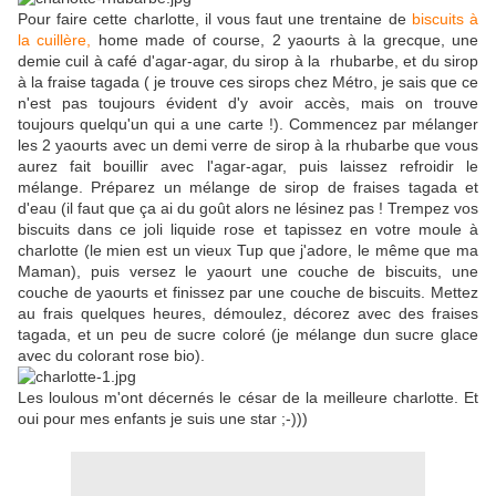
Pour faire cette charlotte, il vous faut une trentaine de
biscuits à
la cuillère,
home made of course, 2 yaourts à la grecque, une
demie cuil à café d'agar-agar, du sirop à la rhubarbe, et du sirop
à la fraise tagada ( je trouve ces sirops chez Métro, je sais que ce
n'est pas toujours évident d'y avoir accès, mais on trouve
toujours quelqu'un qui a une carte !). Commencez par mélanger
les 2 yaourts avec un demi verre de sirop à la rhubarbe que vous
aurez fait bouillir avec l'agar-agar, puis laissez refroidir le
mélange. Préparez un mélange de sirop de fraises tagada et
d'eau (il faut que ça ai du goût alors ne lésinez pas ! Trempez vos
biscuits dans ce joli liquide rose et tapissez en votre moule à
charlotte (le mien est un vieux Tup que j'adore, le même que ma
Maman), puis versez le yaourt une couche de biscuits, une
couche de yaourts et finissez par une couche de biscuits. Mettez
au frais quelques heures, démoulez, décorez avec des fraises
tagada, et un peu de sucre coloré (je mélange dun sucre glace
avec du colorant rose bio).
Les loulous m'ont décernés le césar de la meilleure charlotte. Et
oui pour mes enfants je suis une star ;-)))