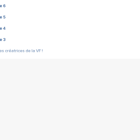
e 6
e 5
e 4
e 3
s créatrices de la VF !
e 2
e 1
e Mektoub My Love arrive enfin ! Rencontre avec Shaïn Boumedine et Sal
i : après Toni en famille
elle réalise le bouleversant Dites lui que je l'aime
ais ! Rencontre autour de Vie privée de Rebecca Zlotowski
 de Marguerite, Grave... Rencontre avec Ella Rumpf