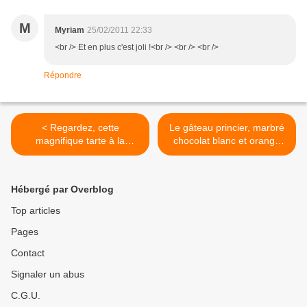
M
Myriam
25/02/2011 22:33
<br /> Et en plus c'est joli !<br /> <br /> <br />
Répondre
< Regardez, cette
Le gâteau princier, marbré
magnifique tarte à la
chocolat blanc et orange
rhubarbe !
curd >
Hébergé par Overblog
Top articles
Pages
Contact
Signaler un abus
C.G.U.