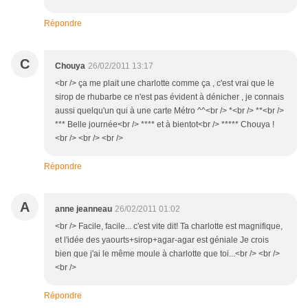
Répondre
C
Chouya
26/02/2011 13:17
<br /> ça me plait une charlotte comme ça , c'est vrai que le
sirop de rhubarbe ce n'est pas évident à dénicher , je connais
aussi quelqu'un qui à une carte Métro ^^<br /> *<br /> **<br />
*** Belle journée<br /> **** et à bientot<br /> ***** Chouya !
<br /> <br /> <br />
Répondre
A
anne jeanneau
26/02/2011 01:02
<br /> Facile, facile... c'est vite dit! Ta charlotte est magnifique,
et l'idée des yaourts+sirop+agar-agar est géniale Je crois
bien que j'ai le même moule à charlotte que toi...<br /> <br />
<br />
Répondre