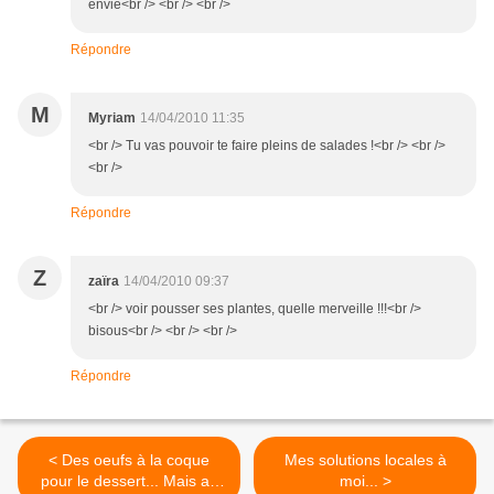
envie<br /> <br /> <br />
Répondre
M
Myriam
14/04/2010 11:35
<br /> Tu vas pouvoir te faire pleins de salades !<br /> <br />
<br />
Répondre
Z
zaïra
14/04/2010 09:37
<br /> voir pousser ses plantes, quelle merveille !!!<br />
bisous<br /> <br /> <br />
Répondre
< Des oeufs à la coque
Mes solutions locales à
pour le dessert... Mais au
moi... >