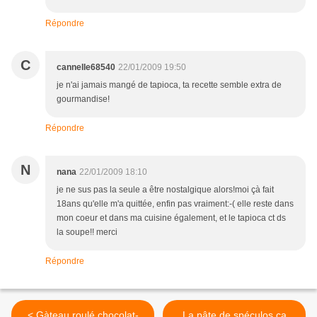
Répondre
C
cannelle68540
22/01/2009 19:50
je n'ai jamais mangé de tapioca, ta recette semble extra de
gourmandise!
Répondre
N
nana
22/01/2009 18:10
je ne sus pas la seule a être nostalgique alors!moi çà fait
18ans qu'elle m'a quittée, enfin pas vraiment:-( elle reste dans
mon coeur et dans ma cuisine également, et le tapioca ct ds
la soupe!! merci
Répondre
< Gàteau roulé chocolat-
La pâte de spéculos ça