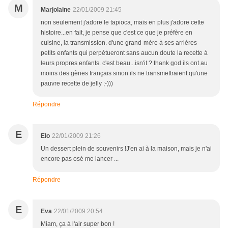
M
Marjolaine
22/01/2009 21:45
non seulement j'adore le tapioca, mais en plus j'adore cette
histoire...en fait, je pense que c'est ce que je préfère en
cuisine, la transmission. d'une grand-mère à ses arrières-
petits enfants qui perpétueront sans aucun doute la recette à
leurs propres enfants. c'est beau...isn'it ? thank god ils ont au
moins des gènes français sinon ils ne transmettraient qu'une
pauvre recette de jelly ;-)))
Répondre
E
Elo
22/01/2009 21:26
Un dessert plein de souvenirs !J'en ai à la maison, mais je n'ai
encore pas osé me lancer ...
Répondre
E
Eva
22/01/2009 20:54
Miam, ça à l'air super bon !