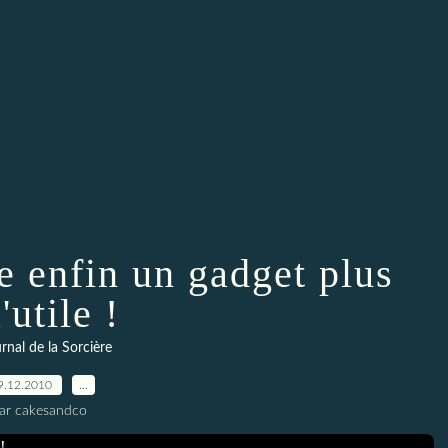
e enfin un gadget plus
'utile !
urnal de la Sorcière
9.12.2010
…
ar cakesandco