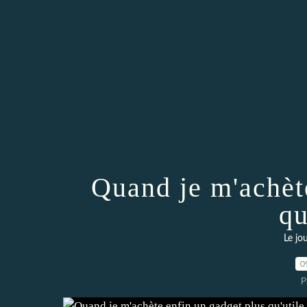
Quand je m'achèt
qu
Le jo
0
P