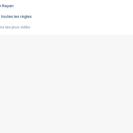
im Rayan
 toutes les règles
s les jeux vidéo
us choquant de Rockstar ? - Le scandale BULLY
e plus moche de Steam
du RÊVE tourne au CAUCHEMAR
pendant 8 heures
it… à tort
umiliés par un jeu vidéo
ire - Final Fantasy 8
ti un empire - Age of Empires
story DOFUS