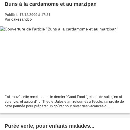
Buns à la cardamome et au marzipan
Publié le 17/12/2009 à 17:31
Par
cakesandco
J'ai trouvé cette recette dans le dernier "Good Food ", et tout de suite j'en ai
eu envie, et aujourd'hui Théo et Jules étant retournés à l'école, j'ai profité de
cette journée pour préparer un goûter pour rêver des vacances qui
approchent. Il faut un...
Purée verte, pour enfants malades...