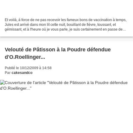
Et voilà, à force de ne pas recevoir les fameux bons de vaccination à temps,
Jules est arrivé dans mon lit cette nuit, bouillant de fièvre, toussant, et
gémissant, et à l'heure où je vous parle, je suis certainement en passe de
l'avoir aussi... Pas de...
Velouté de Pâtisson à la Poudre défendue
d'O.Roellinger...
Publié le 10/12/2009 à 14:58
Par
cakesandco