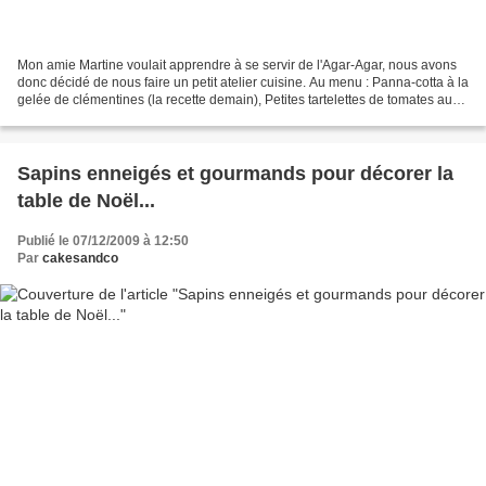
Mon amie Martine voulait apprendre à se servir de l'Agar-Agar, nous avons
donc décidé de nous faire un petit atelier cuisine. Au menu : Panna-cotta à la
gelée de clémentines (la recette demain), Petites tartelettes de tomates au
chèvre frais, et Mignardises...
Sapins enneigés et gourmands pour décorer la
table de Noël...
Publié le 07/12/2009 à 12:50
Par
cakesandco