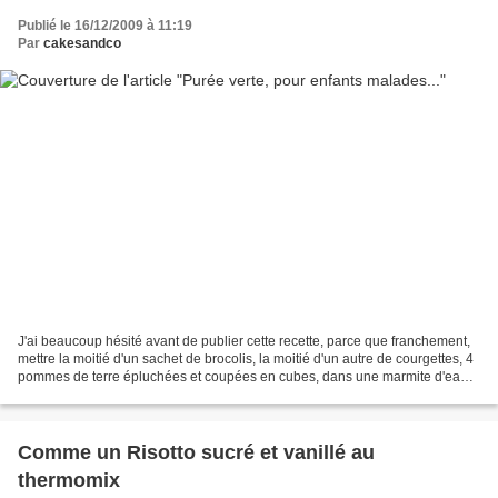
Publié le 16/12/2009 à 11:19
Par
cakesandco
J'ai beaucoup hésité avant de publier cette recette, parce que franchement,
mettre la moitié d'un sachet de brocolis, la moitié d'un autre de courgettes, 4
pommes de terre épluchées et coupées en cubes, dans une marmite d'eau
salée pendant 25 mn. Puis...
Comme un Risotto sucré et vanillé au
thermomix