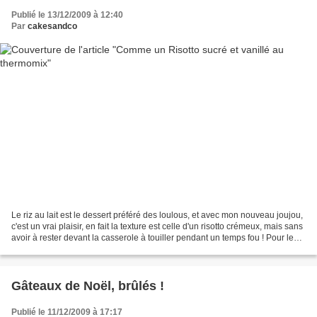
Publié le 13/12/2009 à 12:40
Par
cakesandco
Le riz au lait est le dessert préféré des loulous, et avec mon nouveau joujou,
c'est un vrai plaisir, en fait la texture est celle d'un risotto crémeux, mais sans
avoir à rester devant la casserole à touiller pendant un temps fou ! Pour le
faire, il suffit...
Gâteaux de Noël, brûlés !
Publié le 11/12/2009 à 17:17