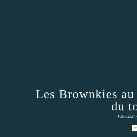
Les Brownkies au 
du t
Chocolat -
0