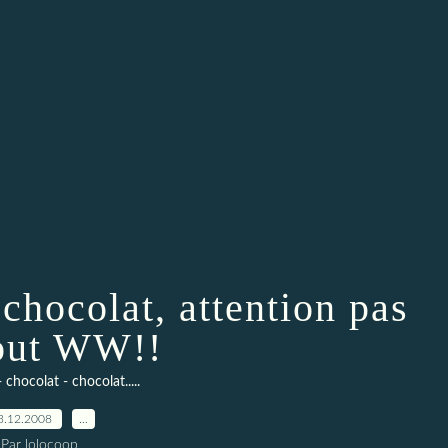
chocolat, attention pas
out WW!!
 chocolat - chocolat.....
3.12.2008
…
Par lolocoop