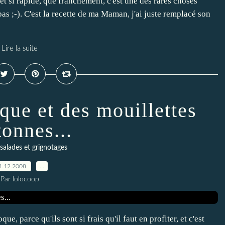
 et si rapide, que franchement, c'est une des rares choses
pas ;-). C'est la recette de ma Maman, j'ai juste remplacé son
Lire la suite
que et des mouillettes
tonnes...
salades et grignotages
4.12.2008
…
Par lolocoop
e, parce qu'ils sont si frais qu'il faut en profiter, et c'est